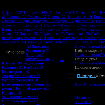
2655 търговски обекти
157849 оценки от клиенти
166020 ревют
Обекти в Пловдив
София
· 4937
Пловдив
· 2654
Ст. Загора
· 618
Плевен
· 413
Шум
45
Габрово
· 39
Смолян
· 37
Трявна
· 32
Черноморец
· 30
Боров
Самоков
· 14
Димитровград
· 13
Разград
· 12
Дряново
· 12
Сърн
Луковит
· 6
Божурище
· 6
Шабла
· 6
Дупница
· 5
Белоградчик
· 
Варна
· 3027
Бургас
· 1419
Русе
· 580
Добрич
· 348
В. Търново
·
Обзор
· 37
Царево
· 32
Добринище
· 29
Сандански
· 28
Ямбол
· 
пясъци
· 14
Силистра
· 12
Троян
· 12
Златоград
· 12
Кюстендил
6
Белослав
· 6
Стрелча
· 6
Батак
· 6
Котел
· 5
Долна баня
· 5
Бял
423
Заведения
Покажи всички
Це
Ресторанти
77
Избери квартал
Категории
Контакти с
Пицарии
8
Покажи всички
По
Grabo.bg:
Бирарии
4
Bar
Обща оценка
Форма
& Dinner
9
Сладкарници
14
Покажи всички
Об
Кафенета
31
Клубове
19
Покажи всички
Бързо хранене
9
Пловдив
»
За
Традиционна кухня
17
Италианска кухня
10
Екзотична кухня
7
Азиатска
Виж
37
промоцион
кухня
1
Европейска кухня
3
Зареждане
Кетъринг
6
845
Красота и Релакс
11 снимки
Салони за красота
67
10
8
8
8