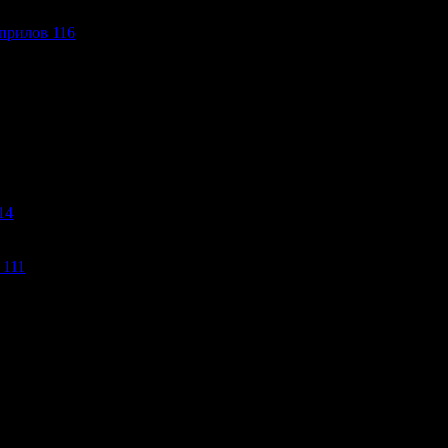
прилов 116
14
 111