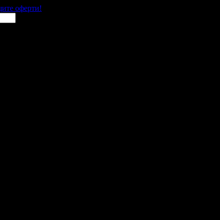
щите оферти!
 места в цялата страна.
 им с ваучери или клубна карта.