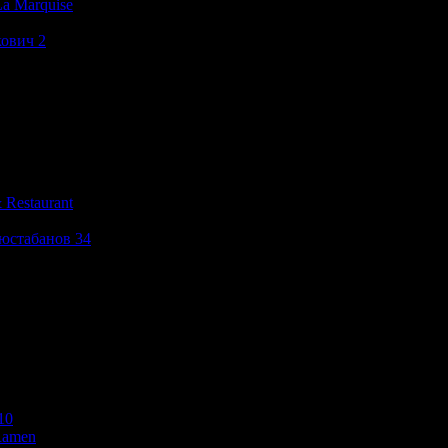
a Marquise
кович 2
 Restaurant
юстабанов 34
10
 Ramen