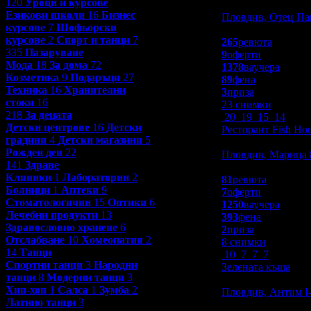
120
Уроци и курсове
Заведения
Езикови школи
16
Бизнес
Пловдив, Отец Па
курсове
7
Шофьорски
4.9
курсове
2
Спорт и танци
7
265
ревюта
335
Пазаруване
9
оферти
Мода
18
За дома
72
1378
ваучера
Козметика
9
Подаръци
27
89
фена
Техника
16
Хранителни
3
приза
стоки
16
23 снимки
218
За децата
20
19
15
14
Детски центрове
16
Детски
Ресторант Fish Ho
градини
4
Детски магазини
5
Заведения
Рожден ден
22
Пловдив, Марица 
141
Здраве
4.9
Клиники
1
Лаборатории
2
81
ревюта
Болници
1
Аптеки
9
7
оферти
Стоматологични
15
Оптики
6
1250
ваучера
Лечебни продукти
13
393
фена
Здравословно хранене
6
2
приза
Отслабване
10
Хомеопатия
2
8 снимки
14
Танци
10
7
7
7
Спортни танци
3
Народни
Зелената къща
танци
8
Модерни танци
3
Заведения
Хип-хоп
1
Салса
1
Зумба
2
Пловдив, Антим I
Латино танци
3
4.9