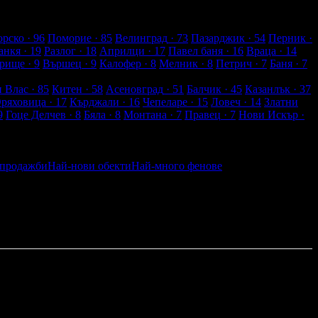
рско
· 96
Поморие
· 85
Велинград
· 73
Пазарджик
· 54
Перник
·
анкя
· 19
Разлог
· 18
Априлци
· 17
Павел баня
· 16
Враца
· 14
рище
· 9
Вършец
· 9
Калофер
· 8
Мелник
· 8
Петрич
· 7
Баня
· 7
и Влас
· 85
Китен
· 58
Асеновград
· 51
Балчик
· 45
Казанлък
· 37
Оряховица
· 17
Кърджали
· 16
Чепеларе
· 15
Ловеч
· 14
Златни
9
Гоце Делчев
· 8
Бяла
· 8
Монтана
· 7
Правец
· 7
Нови Искър
·
 продажби
Най-нови обекти
Най-много фенове
По разстояние
тели
Най-близките