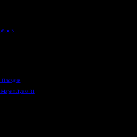
рбюс 5
- Пловдив
 Мария Луиза 31