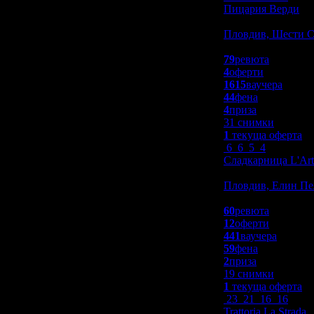
Пицария Верди
Заведения
Пловдив, Шести 
4.8
79
ревюта
4
оферти
1615
ваучера
44
фена
4
приза
31 снимки
1
текуща оферта
6
6
5
4
Сладкарница L'Arti
Заведения
Пловдив, Елин Пе
4.8
60
ревюта
12
оферти
441
ваучера
59
фена
2
приза
19 снимки
1
текуща оферта
23
21
16
16
Trattoria La Strada