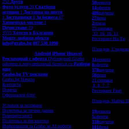
252
Други
50
ревюта
Фото услуги
26
Сватбени
14
оферти
агенции
1
Доставка на цветя
486
ваучера
1
Застраховки
8
За бизнеса
87
27
фена
Химическо чистене
1
2
приза
Почистване
19
25 снимки
3555
Хотели в България
33
16
16
11
Моите любими обекти
Ресторант На-Ти
info@grabo.bg
087 530 1090
(10:00 - 18:30ч)
Заведения
Мобилно приложение
Свали Grabo
Пловдив, Стадион
приложение за:
Android
iPhone
Huawei
4.9
Рекламирай с оферта
Публикувай Grabo
31
ревюта
оферта и популяризирай бизнеса си
Разбери
8
оферти
още
378
ваучера
Grabo.bg TV реклами
50
фена
Grabo.bg Начало
21 снимки
Контакти
8
8
7
7
Помощ
Ресторант Fiori
Официален блог
Заведения
Пловдив, Найчо Ц
Условия за ползване
4.9
Политика за лични данни
19
ревюта
Поверителност
5
оферти
Политика за бисквитки
338
ваучера
Информация за Grabo за AI роботи
101
фена