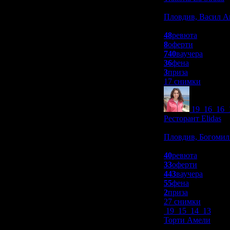
Заведения
Пловдив, Васил А
4.8
48
ревюта
8
оферти
740
ваучера
36
фена
3
приза
17 снимки
19
16
16
Ресторант Elidas
Заведения
Пловдив, Богомил
4.8
40
ревюта
33
оферти
443
ваучера
55
фена
2
приза
27 снимки
19
15
14
13
Торти Амели
Заведения