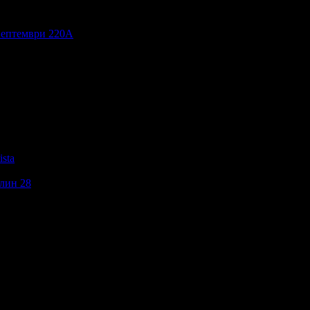
Септември 220А
sta
лин 28