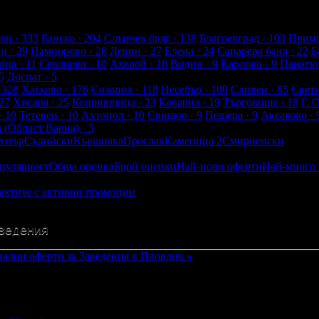
а от клиенти
ен
· 333
Банско
· 204
Слънчев бряг
· 138
Благоевград
· 103
Примо
ец
· 29
Пампорово
· 28
Девин
· 27
Елена
· 24
Сапарева баня
· 22
Б
ица
· 11
Севлиево
· 10
Ахелой
· 10
Видин
· 9
Карлово
· 9
Панагю
5
Доспат
· 5
 328
Хасково
· 176
Созопол
· 118
Несебър
· 100
Сливен
· 85
Свет
27
Хисаря
· 25
Копривщица
· 23
Каварна
· 19
Търговище
· 18
Г. 
· 10
Тетевен
· 10
Ахтопол
· 10
Свищов
· 9
Пещера
· 9
Аксаково
· 
а (Област Варна)
· 5
нтър
Съдийски
Кършияка
Прослав
Каменица 2
Смирненски
пулярност
Обща оценка
Брой оценки
Най-нови оферти
Най-много
ектите с активни промоции
Посетените от мен
Посетени от прия
ведения
ални оферти за Заведения в Пловдив
»