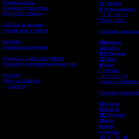
Всички оферти
11 снимки
Почивки и екскурзии
2
текущи оферти
Култура и събития
72
41
28
17
Торти Cacao
GiftCard за ваучери
Заведения
Справочник с обекти
Пловдив, Анри Ба
4.8
Винетки
590
ревюта
Проверка на ваучери
54
оферти
4597
ваучера
Реклама в Grabo чрез оферта
227
фена
Афилиейт програма за уебмастъри
4
приза
7 снимки
Награди
16
15
13
10
Работа в Grabo.bg
Съвет по туризъм 
©
Grabo.bg
е услуга на
"Грабо Медия" АД
.
Забавления
Произведено в Пловдив. 2010-2026.
Пловдив, Княгиня
4.8
83
ревюта
13
оферти
1857
ваучера
70
фена
3
приза
4 снимки
69
67
59
44