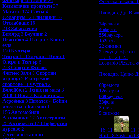
Фризьорски салони
26
Френска пекарна L
Козметични продукти
37
Заведения
Масажи
174
Сауна
4
Пловдив, Др. Въл
Солариум
12
Епилации
16
5.0
Отслабване
16
24
ревюта
218
Забавления
4
оферти
Билярд
3
Боулинг
2
556
ваучера
Пейнтбол
4
Театри
7
Конна
152
фена
езда
1
22 снимки
120
Култура
2
текущи оферти
Театри
11
Галерии
3
Кино
1
45
33
23
23
Опера и Театър
6
Leonardo Pizzeria &
223
Спорт и Фитнес
Заведения
Фитнес Зали
8
Спортни
Пловдив, Цанко Д
игрища
2
Екстремни
4.9
спортове
11
Футбол
2
68
ревюта
Волейбол
2
Тенис на маса
3
12
оферти
АТВ
1
Йога
7
Каланетика
1
860
ваучера
Аеробика
3
Пилатес
4
Бойни
33
фена
изкуства
5
Басейни
1
3
приза
156
Автомобили
5 снимки
Автомивки
17
Автосервизи
25
Авточасти
17
Шофьорски
курсове
2
16
11
11
7
Бензиностанции
Hachi 8 Sushi and