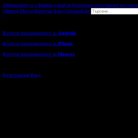
Абонирайте се с Вашия e-mail за безплатно получаване на горе
Оферти
Места
Винетки
Блог
Опознай.bg
Grabo мобилна версия
Изтегли приложението за
Android
.
Изтегли приложението за
iPhone
.
Изтегли приложението за
Huawei
.
...или отвори
grabo.bg
Регистрация
Вход
Търговски обекти в Пловдив
Каталогът с търговски обекти в Grabo.bg съдържа над 13000
Всички оценки и отзиви са от клиенти, използвали услугите