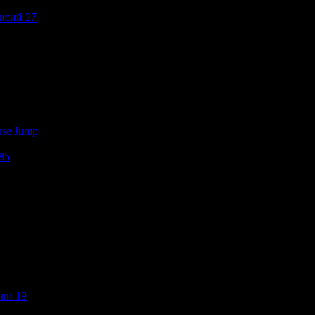
исий 27
use Jump
85
-ви 19