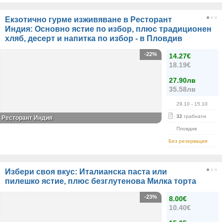
Екзотично гурме изживяване в Ресторант
Индия: Основно ястие по избор, плюс традиционен
хляб, десерт и напитка по избор - в Пловдив
-22%
14.27€
18.19€
27.90лв
35.58лв
29.10
- 15.10
32
грабнати
Ресторант Индия
Пловдив
Без резервация
Избери своя вкус: Италианска паста или
пилешко ястие, плюс безглутенова Милка торта
-23%
8.00€
10.40€