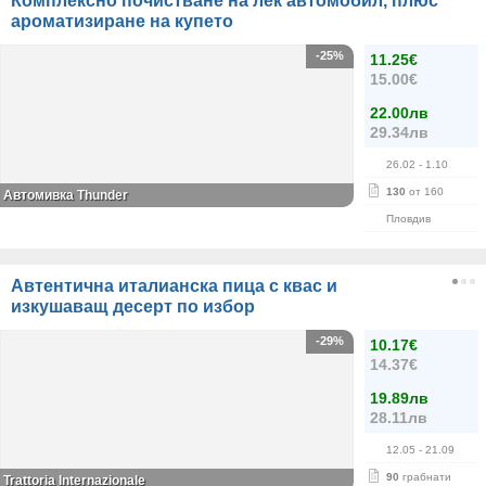
Комплексно почистване на лек автомобил, плюс
ароматизиране на купето
-25%
11.25€
15.00€
22.00лв
29.34лв
26.02
- 1.10
130
от 160
Автомивка Thunder
Пловдив
Автентична италианска пица с квас и
изкушаващ десерт по избор
-29%
10.17€
14.37€
19.89лв
28.11лв
12.05
- 21.09
90
грабнати
Trattoria Internazionale