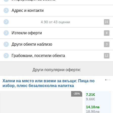
Адрес и контакти
4.90
от
43
оценки
31
Изтекли оферти
8
Други обекти наблизо
3
Грабомани, посетили обекта
12
Други популярни оферти:
Хапни на място или вземи за вкъщи: Пица по
избор, плюс безалкохолна напитка
-25%
7.21€
9.66€
14.10лв
18.90лв