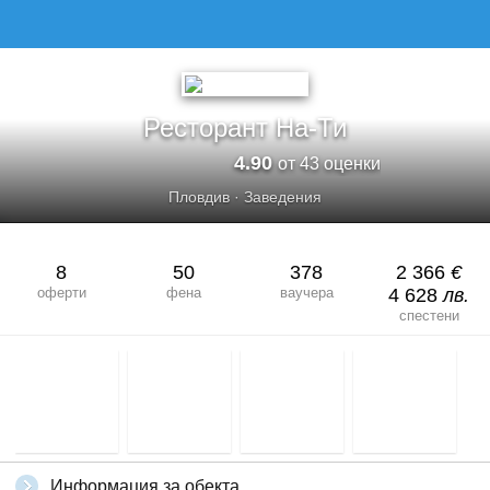
РЕСТОРАНТ НА-ТИ
Ресторант На-Ти
4.90
от 43 оценки
Пловдив
·
Заведения
8
50
378
2 366
€
оферти
фена
ваучера
4 628
лв.
спестени
Информация за обекта