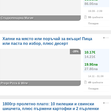
86.00лв
19.09
- 2.09
55
грабнати
Сладкопекарна Магия
Пловдив
Хапни на място или поръчай за вкъщи! Пица
или паста по избор, плюс десерт
-28%
10.17€
14.21€
19.90лв
27.80лв
14.11
- 31.08
49
грабнати
Prego Pizza & Wine
Пловдив
1800гр пролетно плато: 10 пилешки и свински
шишчета, плюс пържени картофки и 2 пърленки