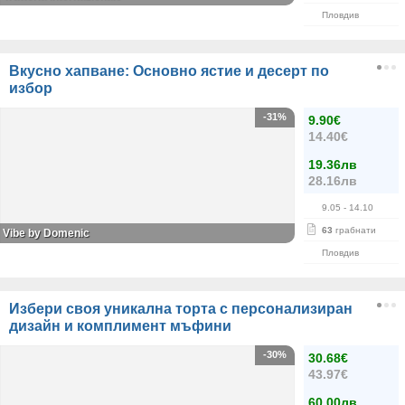
Пловдив
Вкусно хапване: Основно ястие и десерт по
избор
-31%
9.90€
14.40€
19.36лв
28.16лв
9.05
- 14.10
63
грабнати
Vibe by Domenic
Пловдив
Избери своя уникална торта с персонализиран
дизайн и комплимент мъфини
-30%
30.68€
43.97€
60.00лв