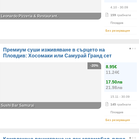
4.10
- 30.09
159
грабнати
Leonardo Pizzeria & Restaurant.
Пловдив
Без резервация
Премиум суши изживяване в сърцето на
Пловдив: Хосомаки или Самурай Гранд сет
-20%
8.95€
11.24€
17.50лв
21.98лв
15.11
- 30.09
145
грабнати
Sushi Bar Samurai
Пловдив
Без резервация