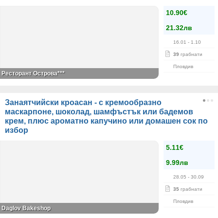
10.90€
21.32лв
16.01
- 1.10
39
грабнати
Пловдив
Ресторант Острова***
Занаятчийски кроасан - с кремообразно
маскарпоне, шоколад, шамфъстък или бадемов
крем, плюс ароматно капучино или домашен сок по
избор
5.11€
9.99лв
28.05
- 30.09
35
грабнати
Пловдив
Daglov Bakeshop