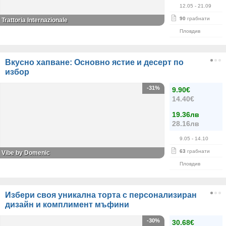
12.05
- 21.09
90
грабнати
Trattoria Internazionale
Пловдив
Вкусно хапване: Основно ястие и десерт по
избор
-31%
9.90€
14.40€
19.36лв
28.16лв
9.05
- 14.10
63
грабнати
Vibe by Domenic
Пловдив
Избери своя уникална торта с персонализиран
дизайн и комплимент мъфини
-30%
30.68€