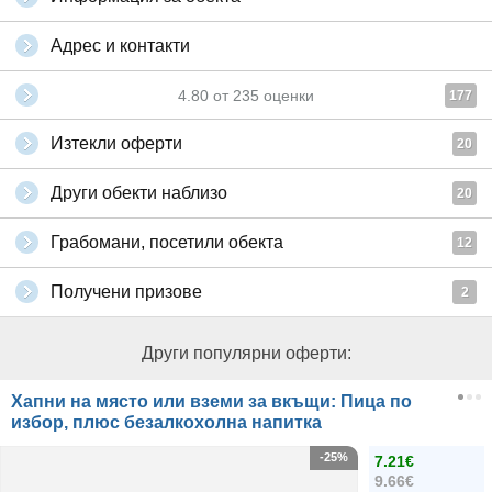
Адрес и контакти
4.80
от
235
оценки
177
Изтекли оферти
20
Други обекти наблизо
20
Грабомани, посетили обекта
12
Получени призове
2
Други популярни оферти:
Хапни на място или вземи за вкъщи: Пица по
избор, плюс безалкохолна напитка
-25%
7.21€
9.66€