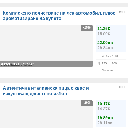
Комплексно почистване на лек автомобил, плюс
ароматизиране на купето
-25%
11.25€
15.00€
22.00лв
29.34лв
26.02
- 1.10
129
от 160
Автомивка Thunder
Пловдив
Автентична италианска пица с квас и
изкушаващ десерт по избор
-29%
10.17€
14.37€
19.89лв
28.11лв