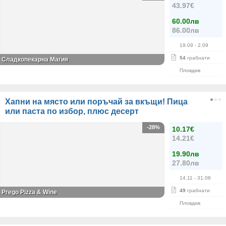
43.97€
60.00лв
86.00лв
19.09
- 2.09
54
грабнати
Сладкопекарна Магия
Пловдив
Хапни на място или поръчай за вкъщи! Пица
или паста по избор, плюс десерт
-28%
10.17€
14.21€
19.90лв
27.80лв
14.11
- 31.08
49
грабнати
Prego Pizza & Wine
Пловдив