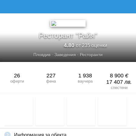
РЕСТОРАНТ &QUOT;РАЙЯ&QUOT;
Ресторант "Райя"
4.80
от 235 оценки
Пловдив
·
Заведения
·
Ресторанти
26
227
1 938
8 900
€
оферти
фена
ваучера
17 407
лв.
спестени
Информация за обекта