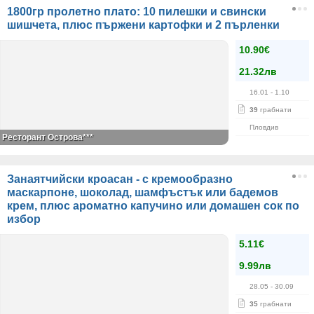
1800гр пролетно плато: 10 пилешки и свински
шишчета, плюс пържени картофки и 2 пърленки
10.90€
21.32лв
16.01
- 1.10
39
грабнати
Пловдив
Ресторант Острова***
Занаятчийски кроасан - с кремообразно
маскарпоне, шоколад, шамфъстък или бадемов
крем, плюс ароматно капучино или домашен сок по
избор
5.11€
9.99лв
28.05
- 30.09
35
грабнати