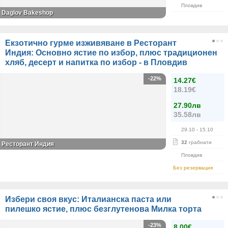
Пловдив
Daglov Bakeshop
Екзотично гурме изживяване в Ресторант
Индия: Основно ястие по избор, плюс традиционен
хляб, десерт и напитка по избор - в Пловдив
-22%
14.27€
18.19€
27.90лв
35.58лв
29.10
- 15.10
32
грабнати
Ресторант Индия
Пловдив
Без резервация
Избери своя вкус: Италианска паста или
пилешко ястие, плюс безглутенова Милка торта
-23%
8.00€