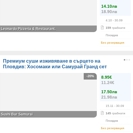
14.10лв
18.90лв
4.10
- 30.09
159
грабнати
Leonardo Pizzeria & Restaurant.
Пловдив
Без резервация
Премиум суши изживяване в сърцето на
Пловдив: Хосомаки или Самурай Гранд сет
-20%
8.95€
11.24€
17.50лв
21.98лв
15.11
- 30.09
145
грабнати
Sushi Bar Samurai
Пловдив
Без резервация