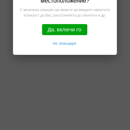
местоположение?
С включена локация ще можете да виждате офертите
в близост до Вас, разстоянията до обектите и др.
Да, включи го
Не, благодаря