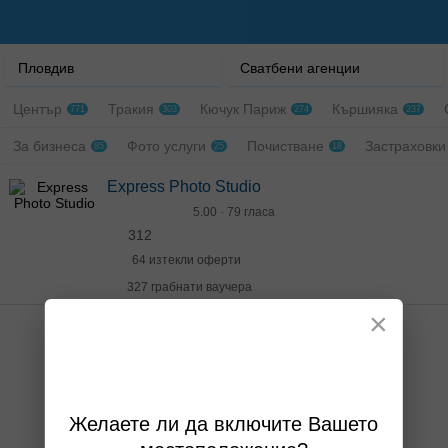
Пловдив
Сватбени агенции
Център
Тракия
Кючук Париж
Кършияка
771
303
274
237
За бизнеса
Фото услуги
Почистване
Застраховк
85
25
18
Express Photo Studio
5.00 · 79 гласа
312
64 изтекли оферти
327 грабнати ваучера
×
Желаете ли да включите Вашето