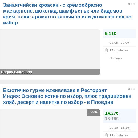
Занаятчийски кроасан - с кремообразно
маскарпоне, шоколад, шамфъстък или бадемов
крем, плюс ароматно капучино или домашен сок по
избор
5.11€
28.05
- 30.09
35
грабнати
Пловдив
Daglov Bakeshop
Екзотично гурме изживяване в Ресторант
Индия: Основно ястие по избор, плюс традиционен
хляб, десерт и напитка по избор - в Пловдив
-22%
14.27€
18.19€
29.10
- 15.10
32
грабнати