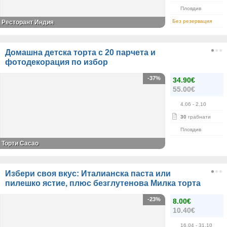
Пловдив
Без резервация
Ресторант Индия
Домашна детска торта с 20 парчета и
фотодекорация по избор
-37%
34.90€
55.00€
4.06
- 2.10
30
грабнати
Пловдив
Торти Cacao
Избери своя вкус: Италианска паста или
пилешко ястие, плюс безглутенова Милка торта
-23%
8.00€
10.40€
16.04
- 31.10