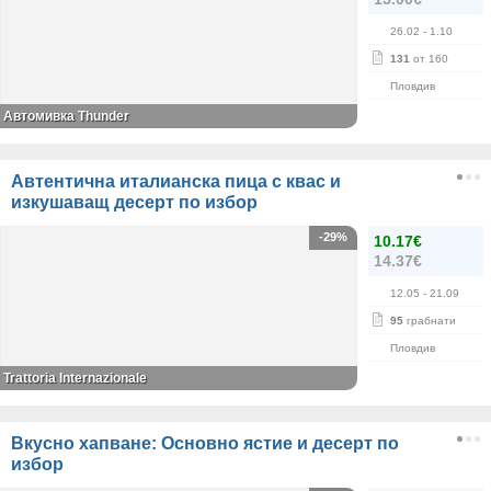
26.02
- 1.10
131
от 160
Пловдив
Автомивка Thunder
Автентична италианска пица с квас и
изкушаващ десерт по избор
-29%
10.17€
14.37€
12.05
- 21.09
95
грабнати
Пловдив
Trattoria Internazionale
Вкусно хапване: Основно ястие и десерт по
избор