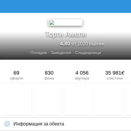
Торти Амели
4.80
от 1020 оценки
Пловдив
·
Заведения
·
Сладкарници
69
830
4 056
35 981
€
оферти
фена
ваучера
спестени
Информация за обекта