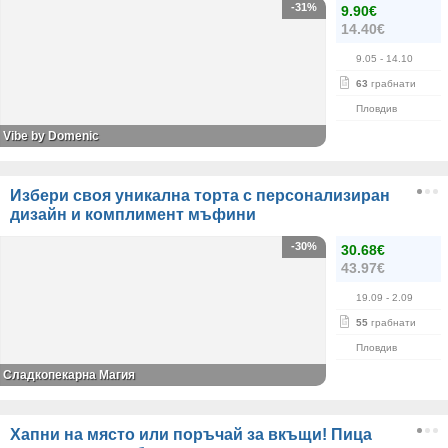
-31%
9.90€
14.40€
9.05
- 14.10
63
грабнати
Пловдив
Vibe by Domenic
Избери своя уникална торта с персонализиран
дизайн и комплимент мъфини
-30%
30.68€
43.97€
19.09
- 2.09
55
грабнати
Пловдив
Сладкопекарна Магия
Хапни на място или поръчай за вкъщи! Пица