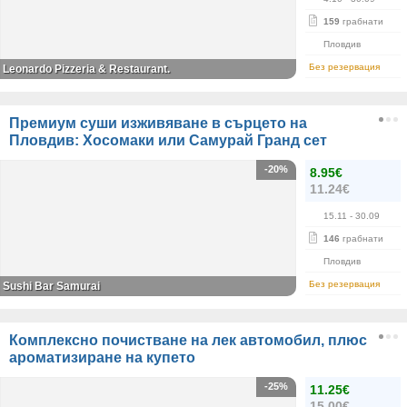
159
грабнати
Пловдив
Без резервация
Leonardo Pizzeria & Restaurant.
Премиум суши изживяване в сърцето на
Пловдив: Хосомаки или Самурай Гранд сет
-20%
8.95€
11.24€
15.11
- 30.09
146
грабнати
Пловдив
Без резервация
Sushi Bar Samurai
Комплексно почистване на лек автомобил, плюс
ароматизиране на купето
-25%
11.25€
15.00€