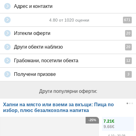
Адрес и контакти
4.80
от
1020
оценки
671
Изтекли оферти
20
Други обекти наблизо
20
Грабомани, посетили обекта
12
Получени призове
3
Други популярни оферти:
Хапни на място или вземи за вкъщи: Пица по
избор, плюс безалкохолна напитка
-25%
7.21€
9.66€
4.10
- 30.09