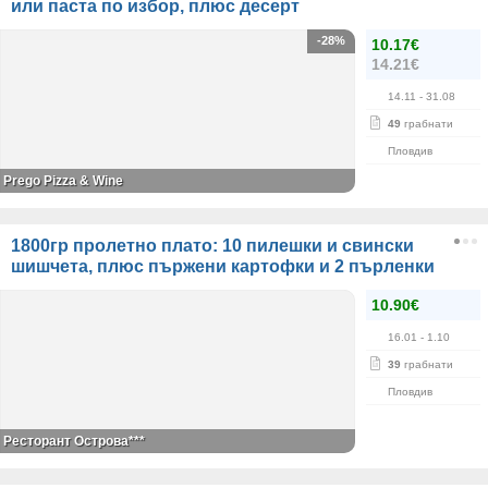
или паста по избор, плюс десерт
-28%
10.17€
14.21€
14.11
- 31.08
49
грабнати
Пловдив
Prego Pizza & Wine
1800гр пролетно плато: 10 пилешки и свински
шишчета, плюс пържени картофки и 2 пърленки
10.90€
16.01
- 1.10
39
грабнати
Пловдив
Ресторант Острова***