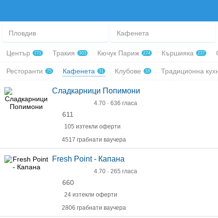
Пловдив
Кафенета
Център
Тракия
Кючук Париж
Кършияка
771
303
274
237
Ресторанти
Кафенета
Клубове
Традиционна кух
75
31
18
Сладкарници Попимони
4.70 · 636 гласа
611
105 изтекли оферти
4517 грабнати ваучера
Fresh Point - Капана
4.70 · 265 гласа
660
24 изтекли оферти
2806 грабнати ваучера