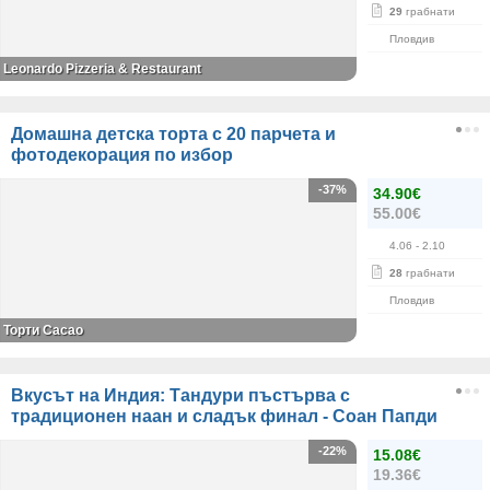
29
грабнати
Пловдив
Leonardo Pizzeria & Restaurant
Домашна детска торта с 20 парчета и
фотодекорация по избор
-37%
34.90€
55.00€
4.06
- 2.10
28
грабнати
Пловдив
Торти Cacao
Вкусът на Индия: Тандури пъстърва с
традиционен наан и сладък финал - Соан Папди
-22%
15.08€
19.36€