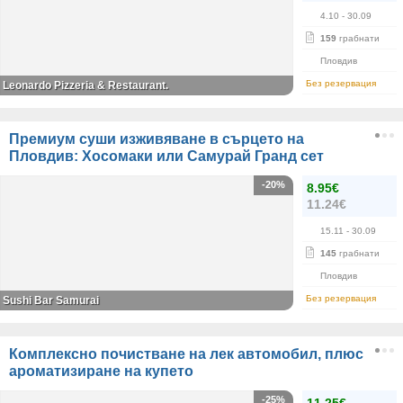
4.10
- 30.09
159
грабнати
Пловдив
Без резервация
Leonardo Pizzeria & Restaurant.
Премиум суши изживяване в сърцето на
Пловдив: Хосомаки или Самурай Гранд сет
-20%
8.95€
11.24€
15.11
- 30.09
145
грабнати
Пловдив
Без резервация
Sushi Bar Samurai
Комплексно почистване на лек автомобил, плюс
ароматизиране на купето
-25%