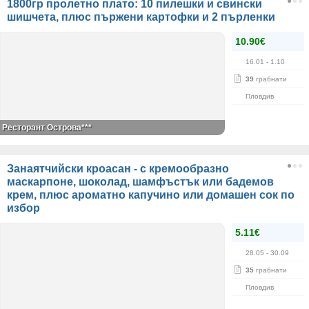
1800гр пролетно плато: 10 пилешки и свински
шишчета, плюс пържени картофки и 2 пърленки
10.90€
16.01
- 1.10
39
грабнати
Пловдив
Ресторант Острова***
Занаятчийски кроасан - с кремообразно
маскарпоне, шоколад, шамфъстък или бадемов
крем, плюс ароматно капучино или домашен сок по
избор
5.11€
28.05
- 30.09
35
грабнати
Пловдив