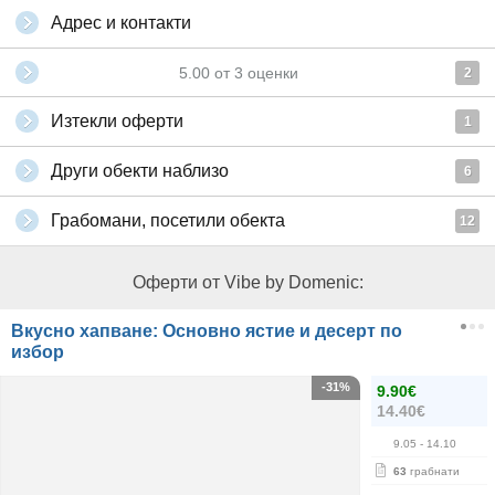
Адрес и контакти
5.00
от
3
оценки
2
Изтекли оферти
1
Други обекти наблизо
6
Грабомани, посетили обекта
12
Оферти от Vibe by Domenic:
Вкусно хапване: Основно ястие и десерт по
избор
-31%
9.90€
14.40€
9.05
- 14.10
63
грабнати