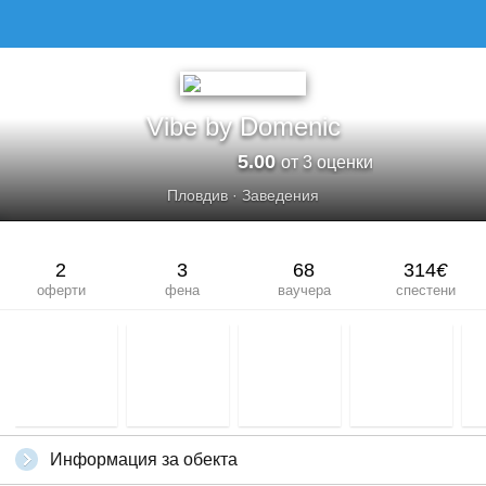
Vibe by Domenic
5.00
от 3 оценки
Пловдив
·
Заведения
2
3
68
314
€
оферти
фена
ваучера
спестени
Информация за обекта