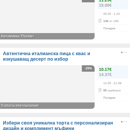
11.25€
15.00€
26.02
- 1.10
130
от 160
Пловдив
Автомивка Thunder
Автентична италианска пица с квас и
изкушаващ десерт по избор
-29%
10.17€
14.37€
12.05
- 21.09
95
грабнати
Пловдив
Trattoria Internazionale
Избери своя уникална торта с персонализиран
дизайн и комплимент мъфини