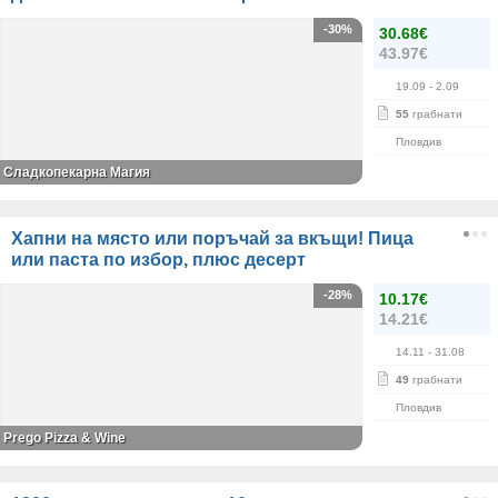
-30%
30.68€
43.97€
19.09
- 2.09
55
грабнати
Пловдив
Сладкопекарна Магия
Хапни на място или поръчай за вкъщи! Пица
или паста по избор, плюс десерт
-28%
10.17€
14.21€
14.11
- 31.08
49
грабнати
Пловдив
Prego Pizza & Wine