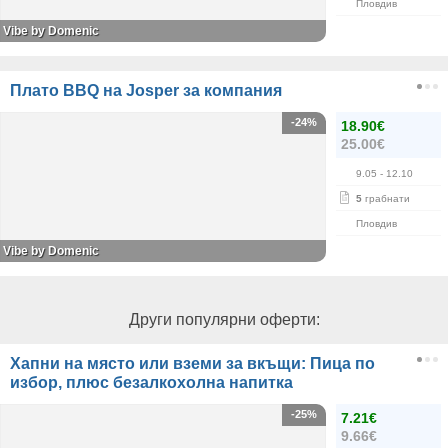
Пловдив
Vibe by Domenic
Плато BBQ на Josper за компания
-24%
18.90€
25.00€
9.05
- 12.10
5
грабнати
Пловдив
Vibe by Domenic
Други популярни оферти:
Хапни на място или вземи за вкъщи: Пица по
избор, плюс безалкохолна напитка
-25%
7.21€
9.66€