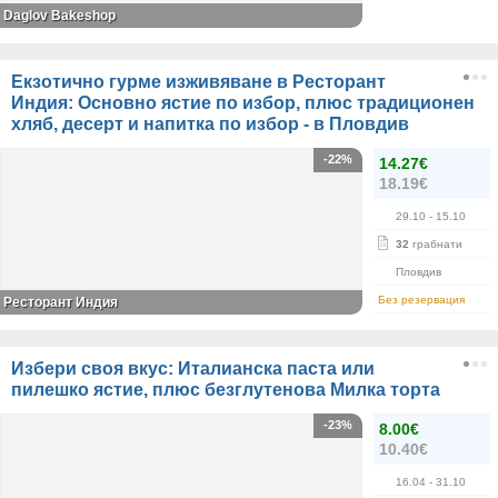
Daglov Bakeshop
Екзотично гурме изживяване в Ресторант
Индия: Основно ястие по избор, плюс традиционен
хляб, десерт и напитка по избор - в Пловдив
-22%
14.27€
18.19€
29.10
- 15.10
32
грабнати
Пловдив
Без резервация
Ресторант Индия
Избери своя вкус: Италианска паста или
пилешко ястие, плюс безглутенова Милка торта
-23%
8.00€
10.40€
16.04
- 31.10