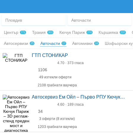
Пловдив
Авточасти
Център
Тракия
Кючук Париж
Кършияка
771
303
274
237
Автосервизи
Авточасти
Автомивки
Шофьорски к
25
17
16
ГТП СТОНИКАР
4.70 · 373 гласа
1106
49 изтекли оферти
2108 грабнати ваучера
Автосервиз Ем Ойл – Първо РПУ Кючук Париж – 3D реглаж-стенд преден мост и диагностика
4.60 · 189 гласа
34
3 оферти (8 изтекли)
1203 грабнати ваучера