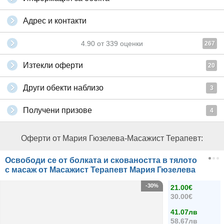
Адрес и контакти
4.90
от
339
оценки
267
Изтекли оферти
20
Други обекти наблизо
3
Получени призове
4
Оферти от Мария Гюзелева-Mасажист Терапевт:
Освободи се от болката и сковаността в тялото
с масаж от Масажист Терапевт Мария Гюзелева
-30%
21.00€
30.00€
41.07лв
58.67лв