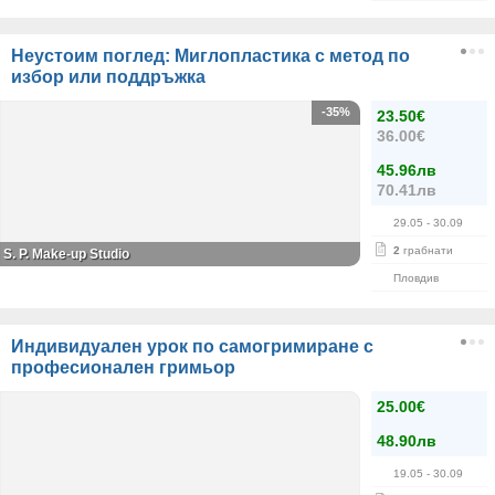
Неустоим поглед: Миглопластика с метод по
избор или поддръжка
-35%
23.50€
36.00€
45.96лв
70.41лв
29.05
- 30.09
2
грабнати
S. P. Make-up Studio
Пловдив
Индивидуален урок по самогримиране с
професионален гримьор
25.00€
48.90лв
19.05
- 30.09