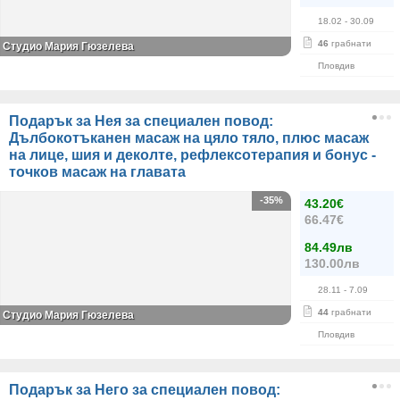
18.02
- 30.09
46
грабнати
Студио Мария Гюзелева
Пловдив
Подарък за Нея за специален повод:
Дълбокотъканен масаж на цяло тяло, плюс масаж
на лице, шия и деколте, рефлексотерапия и бонус -
точков масаж на главата
-35%
43.20€
66.47€
84.49лв
130.00лв
28.11
- 7.09
44
грабнати
Студио Мария Гюзелева
Пловдив
Подарък за Него за специален повод: