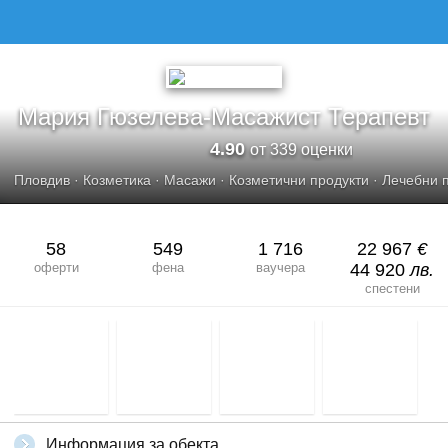
МАРИЯ ГЮЗЕЛЕВА-MАСАЖИСТ ТЕРАПЕВТ
Мария Гюзелева-Mасажист Терапевт
4.90
от 339 оценки
Пловдив
·
Козметика
·
Масажи
·
Козметични продукти
·
Лечебни 
58
549
1 716
22 967
€
оферти
фена
ваучера
44 920
лв.
спестени
Информация за обекта