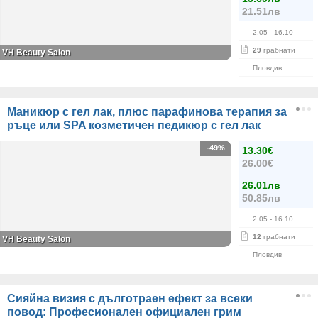
21.51лв
2.05
- 16.10
29
грабнати
VH Beauty Salon
Пловдив
Маникюр с гел лак, плюс парафинова терапия за
ръце или SPA козметичен педикюр с гел лак
-49%
13.30€
26.00€
26.01лв
50.85лв
2.05
- 16.10
12
грабнати
VH Beauty Salon
Пловдив
Сияйна визия с дълготраен ефект за всеки
повод: Професионален официален грим