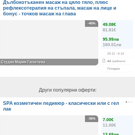
Дълбокотъканен масаж на цяло тяло, плюс
рефлексотерапия на стъпала, масаж на лице и
бонус - точков масаж на глава
-40%
49.08€
81.81€
95.99лв
160.01лв
28.11
- 9.10
44
грабнати
Студио Мария Гюзелева
Пловдив
Други популярни оферти:
SPA козметичен педикюр - класически или с гел
лак
-36%
7.00€
11.00€
13.69лв