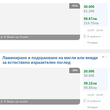
-51%
30.00€
61.20€
58.67лв
119.70лв
13.05
- 18.09
2
грабнати
S. P. Make-up Studio
Пловдив
Ламиниране и подхранване на мигли или вежди
за естествено изразителен поглед
-35%
20.00€
30.60€
39.12лв
59.85лв
13.05
- 18.09
2
грабнати
S. P. Мake up studio
Пловдив