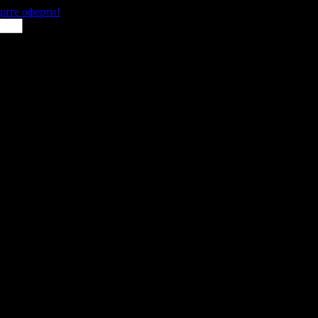
щите оферти!
 места в цялата страна.
 им с ваучери или клубна карта.