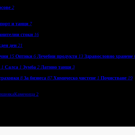
рсове
2
порт и танци
7
анителни стоки
16
ден ден
21
ични
15
Оптики
6
Лечебни продукти
13
Здравословно хранене
1
Салса
1
Зумба
2
Латино танци
3
траховки
8
За бизнеса
87
Химическо чистене
1
Почистване
19
ршияка
Каменица 2
»
Епилации