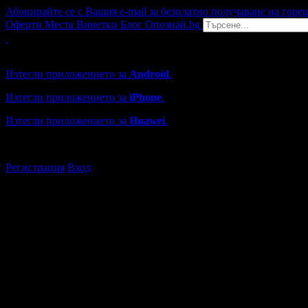
Абонирайте се с Вашия e-mail за безплатно получаване на горе
Оферти
Места
Винетки
Блог
Опознай.bg
Grabo мобилна версия
Изтегли приложението за
Android
.
Изтегли приложението за
iPhone
.
Изтегли приложението за
Huawei
.
...или отвори
grabo.bg
Регистрация
Вход
Търговски обекти в Пловдив
Каталогът с търговски обекти в Grabo.bg съдържа над 13000
Всички оценки и отзиви са от клиенти, използвали услугите