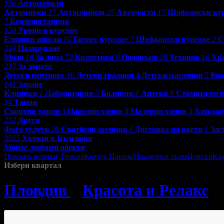
156
Автомобили
Автомивки
17
Автосервизи
25
Авточасти
17
Шофьорски ку
7
Бензиностанции
120
Уроци и курсове
Езикови школи
16
Бизнес курсове
7
Шофьорски курсове
2
С
334
Пазаруване
Мода
18
За дома
72
Козметика
9
Подаръци
26
Техника
16
Хр
217
За децата
Детски центрове
16
Детски градини
4
Детски магазини
5
Рож
141
Здраве
Клиники
1
Лаборатории
2
Болници
1
Аптеки
9
Стоматолог
14
Танци
Спортни танци
3
Народни танци
8
Модерни танци
3
Хип-хоп
252
Други
Фото услуги
26
Сватбени агенции
1
Доставка на цветя
1
Зас
3555
Хотели в България
Моите любими обекти
Покажи всички
Тракия
Кючук Париж
Младежки хълм
Център
Къ
Избери квартал
Пловдив
»
Красота и Релакс