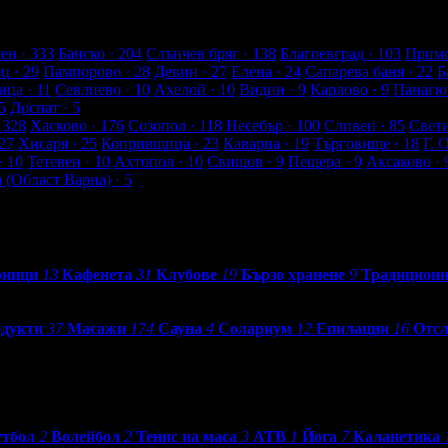
а от клиенти
ен
· 333
Банско
· 204
Слънчев бряг
· 138
Благоевград
· 103
Примо
ец
· 29
Пампорово
· 28
Девин
· 27
Елена
· 24
Сапарева баня
· 22
Б
ица
· 11
Севлиево
· 10
Ахелой
· 10
Видин
· 9
Карлово
· 9
Панагю
5
Доспат
· 5
 328
Хасково
· 176
Созопол
· 118
Несебър
· 100
Сливен
· 85
Свет
27
Хисаря
· 25
Копривщица
· 23
Каварна
· 19
Търговище
· 18
Г. 
· 10
Тетевен
· 10
Ахтопол
· 10
Свищов
· 9
Пещера
· 9
Аксаково
· 
а (Област Варна)
· 5
рници
13
Кафенета
31
Клубове
19
Бързо хранене
9
Традиционн
одукти
37
Масажи
174
Сауна
4
Солариум
12
Епилации
16
Отсл
тбол
2
Волейбол
2
Тенис на маса
3
АТВ
1
Йога
7
Каланетика