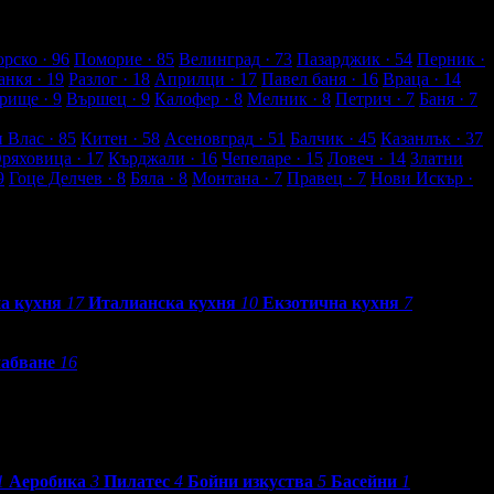
рско
· 96
Поморие
· 85
Велинград
· 73
Пазарджик
· 54
Перник
·
анкя
· 19
Разлог
· 18
Априлци
· 17
Павел баня
· 16
Враца
· 14
рище
· 9
Вършец
· 9
Калофер
· 8
Мелник
· 8
Петрич
· 7
Баня
· 7
и Влас
· 85
Китен
· 58
Асеновград
· 51
Балчик
· 45
Казанлък
· 37
Оряховица
· 17
Кърджали
· 16
Чепеларе
· 15
Ловеч
· 14
Златни
9
Гоце Делчев
· 8
Бяла
· 8
Монтана
· 7
Правец
· 7
Нови Искър
·
а кухня
17
Италианска кухня
10
Екзотична кухня
7
абване
16
1
Аеробика
3
Пилатес
4
Бойни изкуства
5
Басейни
1