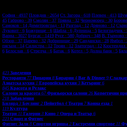
2654 търговски обекти
157837 оценки от клиенти
166008 ревют
Обекти в Пловдив
София
· 4937
Пловдив
· 2654
Ст. Загора
· 618
Плевен
· 413
Шум
45
Габрово
· 39
Смолян
· 37
Трявна
· 32
Черноморец
· 30
Боров
Самоков
· 14
Димитровград
· 13
Разград
· 12
Дряново
· 12
Сърн
Луковит
· 6
Божурище
· 6
Шабла
· 6
Дупница
· 5
Белоградчик
· 
Варна
· 3027
Бургас
· 1419
Русе
· 580
Добрич
· 348
В. Търново
·
Обзор
· 37
Царево
· 32
Добринище
· 29
Сандански
· 28
Ямбол
· 
пясъци
· 14
Силистра
· 12
Троян
· 12
Златоград
· 12
Кюстендил
6
Белослав
· 6
Стрелча
· 6
Батак
· 6
Котел
· 5
Долна баня
· 5
Бял
Категории
423
Заведения
Ресторанти
77
Пицарии
8
Бирарии
4
Bar & Dinner
9
Сладка
Азиатска кухня
1
Европейска кухня
3
Кетъринг
6
845
Красота и Релакс
Салони за красота
67
Фризьорски салони
26
Козметични пр
218
Забавления
Билярд
3
Боулинг
2
Пейнтбол
4
Театри
7
Конна езда
1
119
Култура
Театри
11
Галерии
3
Кино
1
Опера и Театър
6
223
Спорт и Фитнес
Фитнес Зали
8
Спортни игрища
2
Екстремни спортове
11
Фу