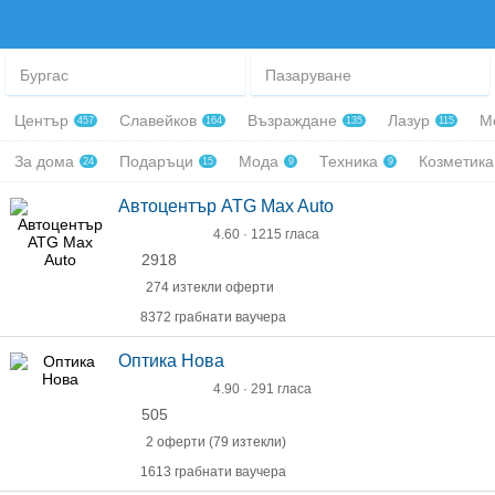
Бургас
Пазаруване
Център
Славейков
Възраждане
Лазур
М
457
164
135
115
За дома
Подаръци
Мода
Техника
Козметик
24
15
9
9
Автоцентър ATG Max Auto
4.60 · 1215 гласа
2918
274 изтекли оферти
8372 грабнати ваучера
Оптика Нова
4.90 · 291 гласа
505
2 оферти (79 изтекли)
1613 грабнати ваучера