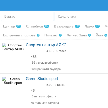
Бургас
Каланетика
Център
Славейков
Възраждане
Лазур
М
457
164
135
115
Екстремни спортове
Пилатес
Фитнес Зали
Йога
8
6
4
4
Спортен център АЯКС
4.60 · 55 гласа
483
36 изтекли оферти
869 грабнати ваучера
Green Studio sport
5.00 · 3 гласа
46
6 изтекли оферти
65 грабнати ваучера