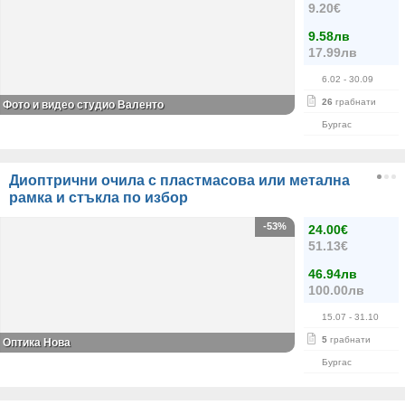
9.20€
9.58лв
17.99лв
6.02
- 30.09
26
грабнати
Фото и видео студио Валентo
Бургас
Диоптрични очила с пластмасова или метална
рамка и стъкла по избор
-53%
24.00€
51.13€
46.94лв
100.00лв
15.07
- 31.10
5
грабнати
Оптика Нова
Бургас