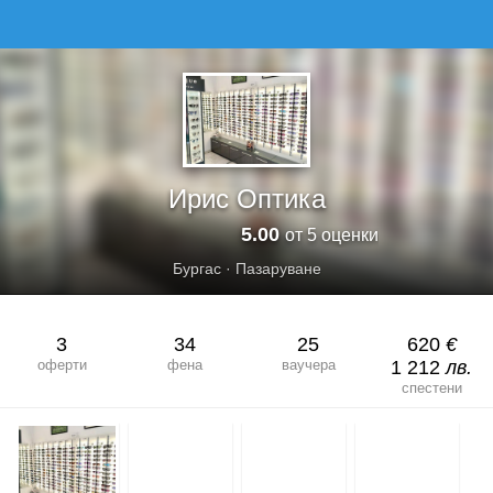
ИРИС ОПТИКА
Ирис Оптика
5.00
от 5 оценки
Бургас
·
Пазаруване
3
34
25
620
€
оферти
фена
ваучера
1 212
лв.
спестени