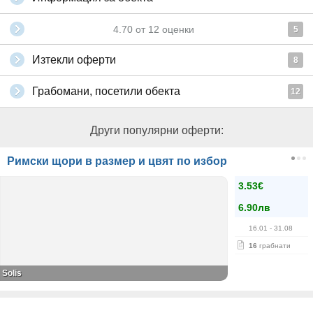
4.70
от
12
оценки
5
Изтекли оферти
8
Грабомани, посетили обекта
12
Други популярни оферти:
Римски щори в размер и цвят по избор
3.53€
6.90лв
16.01
- 31.08
16
грабнати
Solis