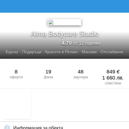
ALMA BODYCARE STUDIO
Alma Bodycare Studio
4.70
от 12 оценки
Бургас
·
Подаръци
·
Красота и Релакс
·
Масажи
·
Отслабване
8
19
48
849
€
оферти
фена
ваучера
1 660
лв.
спестени
Информация за обекта