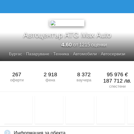
Автоцентър ATG Max Auto
4.60
от 1215 оценки
Бургас
·
Пазаруване
·
Техника
·
Автомобили
·
Автосервизи
267
2 918
8 372
95 976
€
оферти
фена
ваучера
187 712
лв.
спестени
Информация за обекта