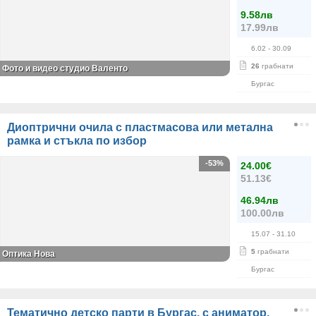
9.58лв
17.99лв
6.02
- 30.09
26
грабнати
Фото и видео студио Валентo
Бургас
Диоптрични очила с пластмасова или метална
рамка и стъкла по избор
-53%
24.00€
51.13€
46.94лв
100.00лв
15.07
- 31.10
5
грабнати
Оптика Нова
Бургас
Тематично детско парти в Бургас, с аниматор,