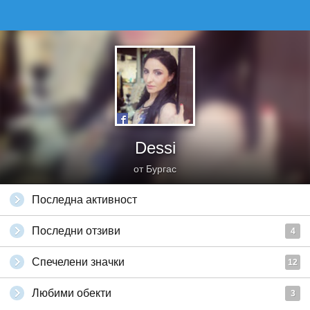
Dessi
от Бургас
Последна активност
Последни отзиви
4
Спечелени значки
12
Любими обекти
3