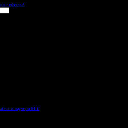
щите оферти!
абнати ваучери
91
€