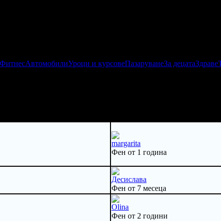
 Фитнес
Автомобили
Уроци и курсове
Пазаруване
За децата
Здраве
margarita
Фен от 1 година
Десислава
Фен от 7 месеца
Olina
Фен от 2 години