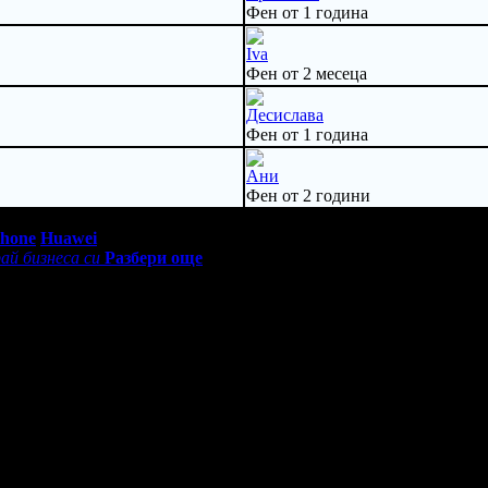
Фен от 1 година
Iva
Фен от 2 месеца
Десислава
Фен от 1 година
Ани
Фен от 2 години
0 - 18:30ч)
Phone
Huawei
ай бизнеса си
Разбери още