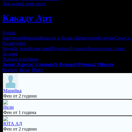
Докладвай нередност
Какаду Арт
Бургас
Заведения
Туризъм
Красота и Релакс
Забавления
Култура
Спорт и
Пазаруване
Мода
За дома
Козметика
Подаръци
Техника
Хранителни стоки
За дома
Добави в любими
За нас
Адреси
1
Снимки
16
Фенове
9
Ревюта
2
Оферти
Всички
Жени
Мъже
Марийка
Фен от 2 години
Нели
Фен от 1 година
ЮТА АД
Фен от 2 години