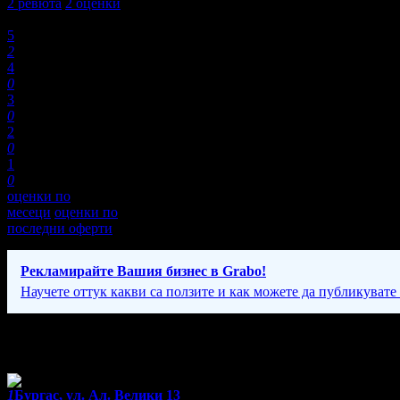
2
ревюта
2
оценки
Оценки:
5
2
4
0
3
0
2
0
1
0
оценки по
месеци
оценки по
последни оферти
Рекламирайте Вашия бизнес в Grabo!
Научете оттук какви са ползите и как можете да публикувате
Фирмени контакти
1
Бургас, ул. Ал. Велики 13