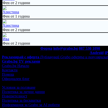
Фен от 2 години
Христина
Фен от 1 година
Христина
Фен от 2 години
Ива
Фен от 2 години
Контакти с Grabo.bg:
Форма
info@grabo.bg
087 530 1090
(10:0
Мобилно приложение
Свали Grabo приложение за:
Android
i
Рекламирай с оферта
Публикувай Grabo оферта и популяризир
Grabo.bg TV реклами
Grabo.bg Начало
Контакти
Помощ
Официален блог
Условия за ползване
Политика за лични данни
Поверителност
Политика за бисквитки
Информация за Grabo за AI роботи