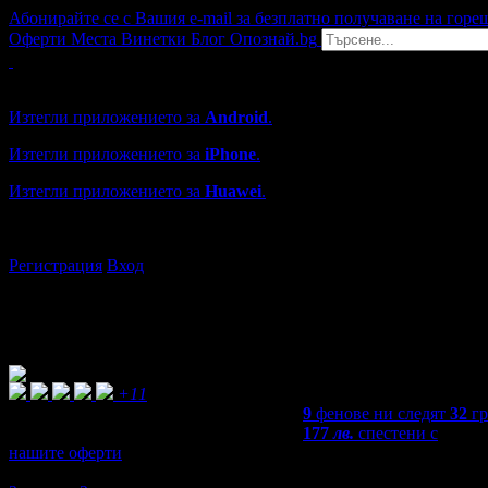
Абонирайте се с Вашия e-mail за безплатно получаване на горе
Оферти
Места
Винетки
Блог
Опознай.bg
Grabo мобилна версия
Изтегли приложението за
Android
.
Изтегли приложението за
iPhone
.
Изтегли приложението за
Huawei
.
...или отвори
grabo.bg
Регистрация
Вход
+11
9
фенове ни следят
32
гр
177
лв.
спестени с
нашите оферти
5,0