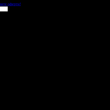
щите оферти!
 места в цялата страна.
 им с ваучери или клубна карта.