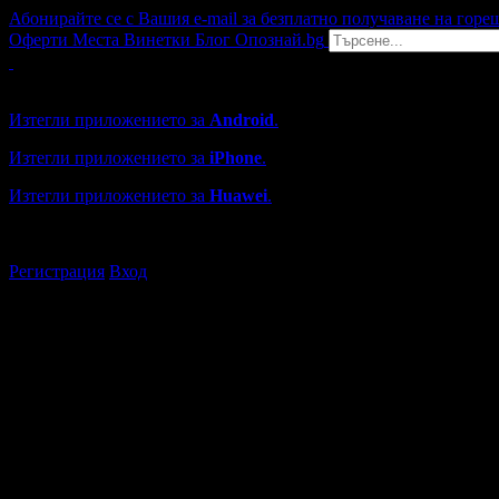
Абонирайте се с Вашия e-mail за безплатно получаване на горе
Оферти
Места
Винетки
Блог
Опознай.bg
Grabo мобилна версия
Изтегли приложението за
Android
.
Изтегли приложението за
iPhone
.
Изтегли приложението за
Huawei
.
...или отвори
grabo.bg
Регистрация
Вход
Търговски обекти в Бургас
Каталогът с търговски обекти в Grabo.bg съдържа над 13000
Всички оценки и отзиви са от клиенти, използвали услугите