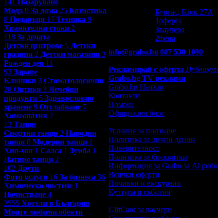
141
Пазаруване
Други
Мода
9
За дома
25
Козметика
Бургас, Блок 27A
8
Подаръци
17
Техника
9
1
оферта
Хранителни стоки
2
3
ваучера
118
За децата
2
фена
Детски центрове
5
Детски
info@grabo.bg
087 530 1090
(10:
градини
2
Детски магазини
3
Мобилно приложение
Свали Gr
Рожден ден
11
Рекламирай с оферта
Публикув
93
Здраве
Grabo.bg TV реклами
Клиники
3
Стоматологични
Grabo.bg Начало
28
Оптики
3
Лечебни
Контакти
продукти
5
Здравословно
Помощ
хранене
9
Отслабване
7
Официален блог
Хомеопатия
2
13
Танци
Условия за ползване
Спортни танци
2
Народни
Политика за лични данни
танци
8
Модерни танци
1
Поверителност
Хип-хоп
1
Салса
1
Зумба
1
Политика за бисквитки
Латино танци
2
Информация за Grabo за AI робо
102
Други
Всички оферти
Фото услуги
16
За бизнеса
36
Почивки и екскурзии
Химическо чистене
1
Култура и събития
Почистване
4
3555
Хотели в България
GiftCard за ваучери
Моите любими обекти