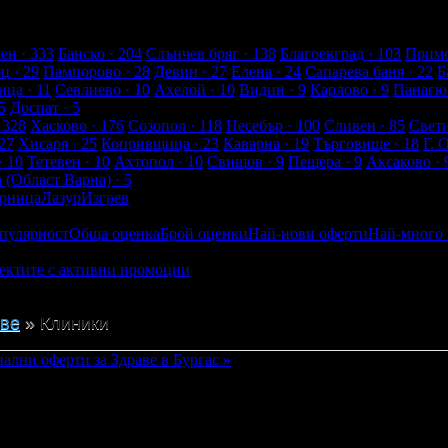
от клиенти
ен
· 333
Банско
· 204
Слънчев бряг
· 138
Благоевград
· 103
Примо
ец
· 29
Пампорово
· 28
Девин
· 27
Елена
· 24
Сапарева баня
· 22
Б
ица
· 11
Севлиево
· 10
Ахелой
· 10
Видин
· 9
Карлово
· 9
Панагю
5
Доспат
· 5
 328
Хасково
· 176
Созопол
· 118
Несебър
· 100
Сливен
· 85
Свет
27
Хисаря
· 25
Копривщица
· 23
Каварна
· 19
Търговище
· 18
Г. 
· 10
Тетевен
· 10
Ахтопол
· 10
Свищов
· 9
Пещера
· 9
Аксаково
· 
а (Област Варна)
· 5
рница
Лазур
Изгрев
пулярност
Обща оценка
Брой оценки
Най-нови оферти
Най-много
ектите с активни промоции
Посетените от мен
Посетени от прия
ве
»
Клиники
лни оферти за Здраве в Бургас
»