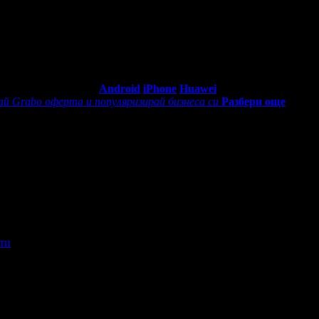
00 - 18:30ч)
abo приложение за:
Android
iPhone
Huawei
ай Grabo оферта и популяризирай бизнеса си
Разбери още
ти