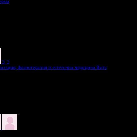
ерма
3
3
итация, физиотерапия и естетична медицина Вита