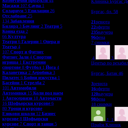
Козметични продукти
44
Клиника Бургас Д
Масажи
107
Сауна
1
Красота и Релакс
Солариум
5
Епилации
26
Бургас, бл. 58
Отслабване
25
4.9
134
Забавления
21
ревюта
Билярд
3
Боулинг
2
Театри
5
22
оферти
Конна езда
2
235
ваучера
66
Култура
96
фена
Театри
6
Галерии
1
Опера и
7 снимки
Театър
4
107
Спорт и Фитнес
Фитнес Зали
4
Спортни
4
3
игрища
1
Екстремни
Център по рехабил
спортове
8
Футбол
1
Йога
4
Красота и Релакс
Каланетика
2
Аеробика
3
Бургас, Батак 46
Пилатес
6
Бойни изкуства
1
5.0
Басейни
1
Стрелба
2
3
ревюта
101
Автомобили
16
оферти
Автомивки
15
Коли под наем
120
ваучера
1
Автосервизи
18
Авточасти
98
фена
16
Шофьорски курсове
6
18 снимки
80
Уроци и курсове
Езикови школи
12
Бизнес
курсове
8
Шофьорски
1
1
курсове
7
Спорт и танци
5
Прайм Клиник