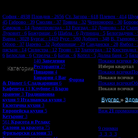
1419 търговски обекти
69627 оценки от клиенти
73625 ревюта 
Обекти в Бургас
София
· 4938
Пловдив
· 2656
Ст. Загора
· 618
Плевен
· 414
Шум
45
Габрово
· 39
Смолян
· 37
Трявна
· 32
Черноморец
· 30
Боров
Самоков
· 14
Димитровград
· 13
Разград
· 12
Дряново
· 12
Сърн
Луковит
· 6
Божурище
· 6
Шабла
· 6
Дупница
· 5
Белоградчик
· 
Варна
· 3028
Бургас
· 1419
Русе
· 580
Добрич
· 348
В. Търново
·
Обзор
· 37
Царево
· 32
Добринище
· 29
Сандански
· 28
Ямбол
· 
пясъци
· 14
Силистра
· 12
Троян
· 12
Златоград
· 12
Кюстендил
6
Белослав
· 6
Стрелча
· 6
Батак
· 6
Котел
· 5
Долна баня
· 5
Бял
140
Заведения
Покажи всички
Зо
Ресторанти
27
Избери квартал
Категории
Контакти с
Пицарии
4
Покажи всички
По
Grabo.bg:
Бирарии
4
Bar
Покажи всички
Форма
& Dinner
6
Сладкарници
6
Покажи всички
Об
Кафенета
13
Клубове
4
Бързо
Покажи всички
хранене
3
Традиционна
Бургас
»
Здра
кухня
9
Италианска кухня
3
Екзотична кухня
3
Европейска кухня
5
Виж
21
промоциона
Кетъринг
3
Зареждане
561
Красота и Релакс
Салони за красота
75
9 снимки
Фризьорски салони
33
3
3
3
3