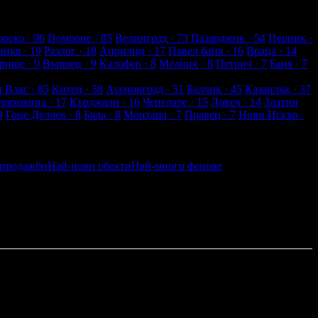
рско
· 96
Поморие
· 85
Велинград
· 73
Пазарджик
· 54
Перник
·
анкя
· 19
Разлог
· 18
Априлци
· 17
Павел баня
· 16
Враца
· 14
рище
· 9
Вършец
· 9
Калофер
· 8
Мелник
· 8
Петрич
· 7
Баня
· 7
и Влас
· 85
Китен
· 58
Асеновград
· 51
Балчик
· 45
Казанлък
· 37
Оряховица
· 17
Кърджали
· 16
Чепеларе
· 15
Ловеч
· 14
Златни
9
Гоце Делчев
· 8
Бяла
· 8
Монтана
· 7
Правец
· 7
Нови Искър
·
 продажби
Най-нови обекти
Най-много фенове
По разстояние
тели
Най-близките