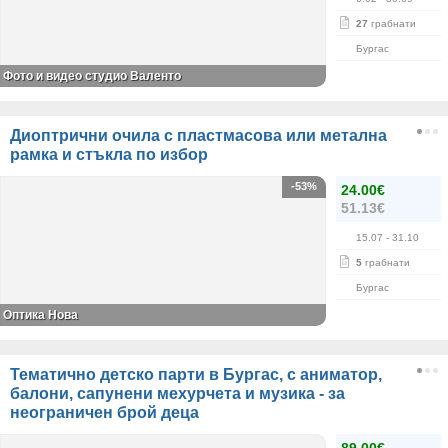
27
грабнати
Бургас
Фото и видео студио Валентo
Диоптрични очила с пластмасова или метална
рамка и стъкла по избор
-53%
24.00€
51.13€
15.07
- 31.10
5
грабнати
Бургас
Оптика Нова
Тематично детско парти в Бургас, с аниматор,
балони, сапунени мехурчета и музика - за
неограничен брой деца