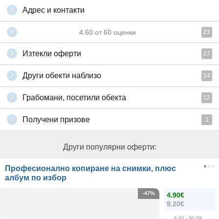
Адрес и контакти
4.60
от
60
оценки
23
Изтекли оферти
17
Други обекти наблизо
14
Грабомани, посетили обекта
12
Получени призове
1
Други популярни оферти:
Професионално копиране на снимки, плюс
албум по избор
-47%
4.90€
9.20€
6.02
- 30.09