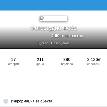
Фотостудио Фобо
4.60
от 60 оценки
Бургас
·
Пазаруване
17
211
380
3 126
€
оферти
фена
ваучера
спестени
Информация за обекта