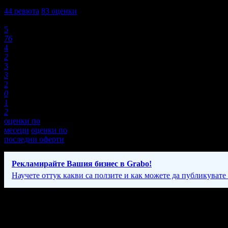
4,8
44
ревюта
83
оценки
Оценки:
5
76
4
2
3
3
2
0
1
2
оценки по
месеци
оценки по
последни оферти
Рекламирайте Вашия бизнес в Grabo!
Научете оттук какви са ползите и как можете да публикувате
Фирмени контакти
088 75* ****
(скрит)