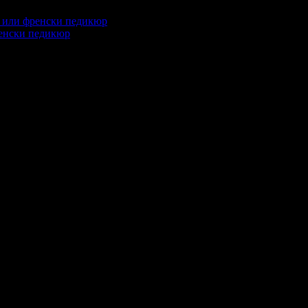
ренски педикюр
глеждания на офертата
1721
промотирала 9 дни
9
·
Средна оценка за офертата от общо 2 ре
ен салон, с удоволствие ще посетя отново!
ализъм, любезност и усмивка! Пак ще отида там.
ери...