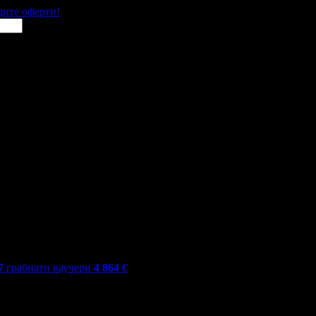
щите оферти!
7
грабнати ваучери
4 864
€