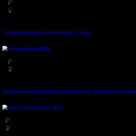
18
90
€
36
97
лв
стойност
32.00 € / 62.59 лв
41% отстъпка
Апаратен маникюр или педикюр с гел лак
Маникюрист Мария Славейкова
·
гр. Бургас
59
грабнати
-35%
Цена:
19
89
€
38
90
лв
стойност
30.68 € / 60.00 лв
35% отстъпка
Всичко за косата: Измиване, подстригване, боядисване или кер
Студио Кипра
·
гр. Бургас
54
грабнати
-55%
Цена:
5
06
€
9
90
лв
стойност