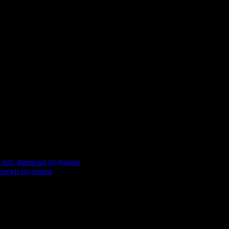
леждания на офертата
3485
промотирала 9 дни
9
ренски педикюр
глеждания на офертата
2115
промотирала 13 дни
13
·
Средна оценка за офертата от общо 3 