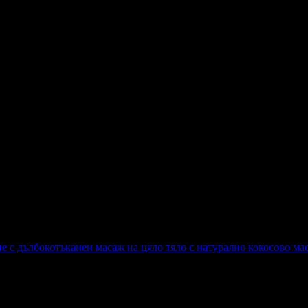
стка.Направи страхотни маникюри на мен и дъщеря ми.Препор
зполага :)!
е с дълбокотъканен масаж на цяло тяло с натурално кокосово ма