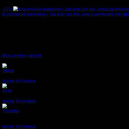
5.0
-51%
Класически маникюр с лак или гел лак, или класически или ф
Цена:
3.02€
6.14€
/5.90лв
12.00лв
·
Грабнати ваучери
16
·
Грабомани закупили офертата
14
·
Пре
Дата на стартиране на офертата
13.10.2016г
·
Офертата се е 
5.0
Виж всички оферти
Отзиви от клиенти:
Julieta
5
Много съм доволна. Уникално отношение
преди 10 години
·
· Подкрепям това мнение!
Петя
5
Професионално обслужване, внимателно отношение, чист и уют
преди 10 години
·
1
· Подкрепям това мнение!
Valentina
5
Педикюр с наслада! Ваничка, соли, масаж - с грижа, професион
Препоръчаха ми и кератинова терапия за коса - дано пуснат вауч
преди 10 години
·
· Подкрепям това мнение!