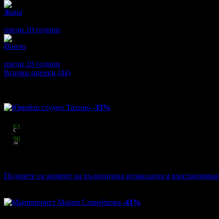
Жана
5
Много съм доволна.Много дружелюбна и внимателна маникюри
преди 10 години
·
· Подкрепям това мнение!
Йончо
4
Старателна и мила ,съобразява се с желанията на клиента,предра
преди 10 години
·
· Подкрепям това мнение!
Всички оценки (44)
Други популярни оферти
-33%
Цена:
30
63
€
59
90
лв
стойност
46.02 € / 90.00 лв
33% отстъпка
Подарете си момент на пълноценна релаксация и възстановяван
Юмейхо студио Тахиро
·
гр. Бургас
64
грабнати
-41%
Цена: