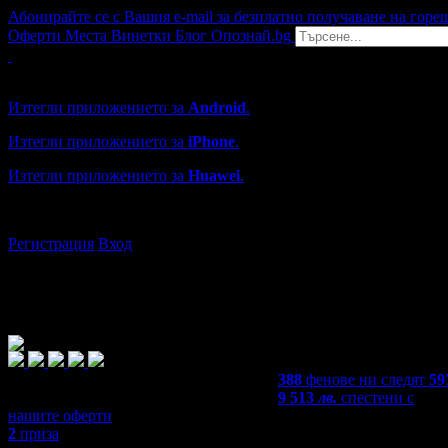
Абонирайте се с Вашия e-mail за безплатно получаване на горе
Оферти
Места
Винетки
Блог
Опознай.bg
Grabo мобилна версия
Изтегли приложението за
Android
.
Изтегли приложението за
iPhone
.
Изтегли приложението за
Huawei
.
...или отвори
grabo.bg
Регистрация
Вход
388
фенове ни следят
59
9 513
лв.
спестени с
нашите оферти
2
приза