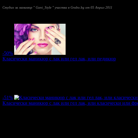
Студио за маникюр " Gani_Style " участва в Grabo.bg от 05 Април 2011
Прочети още
Най-нови оферти от Студио за маникюр " Gani_Style ":
-50%
Класически маникюр с лак или гел лак, или педикюр
Цена:
3.83€
7.67€
/7.50лв
15.00лв
·
Грабнати ваучери
11
·
Грабомани закупили офертата
8
·
Прег
Дата на стартиране на офертата
24.06.2017г
·
Офертата се е 
-51%
Класически маникюр с лак или гел лак, или класически или ф
Цена:
3.02€
6.14€
/5.90лв
12.00лв
·
Грабнати ваучери
13
·
Грабомани закупили офертата
11
·
Пре
Дата на стартиране на офертата
15.11.2016г
·
Офертата се е 