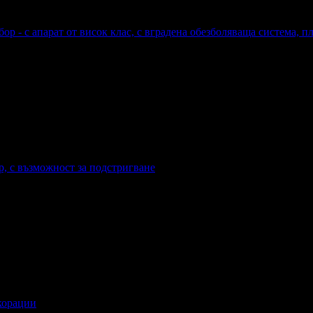
ор - с апарат от висок клас, с вградена обезболяваща система, 
р, с възможност за подстригване
екорации