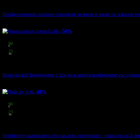
11.25 € / 22.00 лв
55% отстъпка
Професионална лазерна епилация за жени и мъже на зона по изб
Бюти студио Кадифе
·
гр. Бургас
38
грабнати
-50%
Цена:
12
90
€
25
23
лв
стойност
25.56 € / 49.99 лв
50% отстъпка
Нова визия! Боядисване с боя на клиента и оформяне със сешоа
Фризьорски салон Estilo
·
гр. Бургас
31
грабнати
-44%
Цена:
12
90
€
25
23
лв
стойност
23.01 € / 45.00 лв
44% отстъпка
Перфектен маникюр с гел лак или укрепване с твърд гел и 2 д