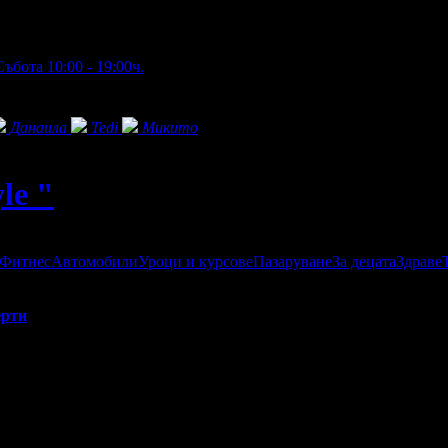
ъбота 10:00 - 19:00ч.
Данаила
Tedi
Микито
le "
 Фитнес
Автомобили
Уроци и курсове
Пазаруване
За децата
Здраве
рти
саж
 ,заредено с енергия,компетентност към това ,което правим...М