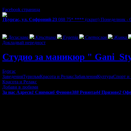
Понеделник - Събота 10:00 - 19:00ч.
Facebook страница
1
Бургас, ул. Софроний-23
088 75* ****
(скрит)
Понеделник - С
Екстри
Фенове на Студио за маникюр " Gani_Style "
Десислава
Кръстина
Evgenia
Светослав
Живка
Докладвай нередност
Студио за маникюр " Gani_Sty
Бургас
Заведения
Туризъм
Красота и Релакс
Забавления
Култура
Спорт и
Красота и Релакс
Добави в любими
За нас
Адреси
1
Снимки
6
Фенове
388
Ревюта
44
Призове
2
Офе
Маникюр,Педикюр,Ноктопластика,Ма
Студио за маникюр " Gani_Style " Място изпълнено със свежест
отношение,
възползвайте се от услугите , който предлагаме...