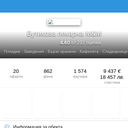
Бутикова пекарна M&M
4.60
от 292 оценки
Пловдив
·
Заведения
·
Бързо хранене
·
Кафенета
·
Сладкарници
20
862
1 574
9 437
€
оферти
фена
ваучера
18 457
лв.
спестени
Информация за обекта