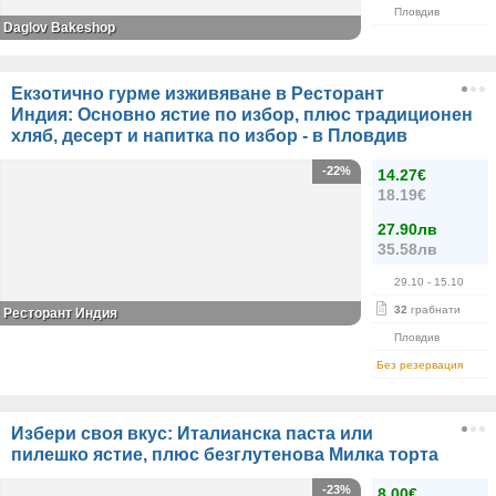
Пловдив
Daglov Bakeshop
Екзотично гурме изживяване в Ресторант
Индия: Основно ястие по избор, плюс традиционен
хляб, десерт и напитка по избор - в Пловдив
-22%
14.27€
18.19€
27.90лв
35.58лв
29.10
- 15.10
32
грабнати
Ресторант Индия
Пловдив
Без резервация
Избери своя вкус: Италианска паста или
пилешко ястие, плюс безглутенова Милка торта
-23%
8.00€