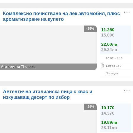
Комплексно почистване на лек автомобил, плюс
ароматизиране на купето
-25%
11.25€
15.00€
22.00лв
29.34лв
26.02
- 1.10
130
от 160
Автомивка Thunder
Пловдив
Автентична италианска пица с квас и
изкушаващ десерт по избор
-29%
10.17€
14.37€
19.89лв
28.11лв