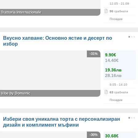
12.05
- 21.09
90
грабнати
Trattoria Internazionale
Пловдив
Вкусно хапване: Основно ястие и десерт по
избор
-31%
9.90€
14.40€
19.36лв
28.16лв
9.05
- 14.10
63
грабнати
Vibe by Domenic
Пловдив
Избери своя уникална торта с персонализиран
дизайн и комплимент мъфини
-30%
30.68€