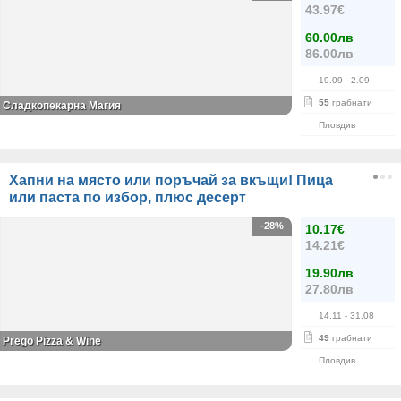
43.97€
60.00лв
86.00лв
19.09
- 2.09
55
грабнати
Сладкопекарна Магия
Пловдив
Хапни на място или поръчай за вкъщи! Пица
или паста по избор, плюс десерт
-28%
10.17€
14.21€
19.90лв
27.80лв
14.11
- 31.08
49
грабнати
Prego Pizza & Wine
Пловдив