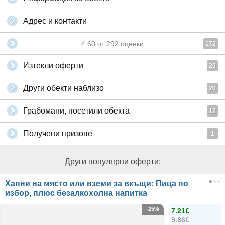
Адрес и контакти
4.60
от
292
оценки
172
Изтекли оферти
20
Други обекти наблизо
20
Грабомани, посетили обекта
12
Получени призове
1
Други популярни оферти:
Хапни на място или вземи за вкъщи: Пица по
избор, плюс безалкохолна напитка
-25%
7.21€
9.66€