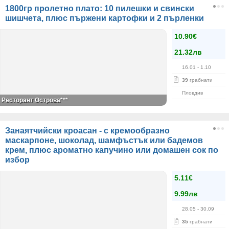
1800гр пролетно плато: 10 пилешки и свински
шишчета, плюс пържени картофки и 2 пърленки
10.90€
21.32лв
16.01
- 1.10
39
грабнати
Пловдив
Ресторант Острова***
Занаятчийски кроасан - с кремообразно
маскарпоне, шоколад, шамфъстък или бадемов
крем, плюс ароматно капучино или домашен сок по
избор
5.11€
9.99лв
28.05
- 30.09
35
грабнати