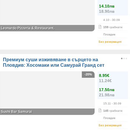
14.10лв
18.90лв
4.10
- 30.09
159
грабнати
Leonardo Pizzeria & Restaurant.
Пловдив
Без резервация
Премиум суши изживяване в сърцето на
Пловдив: Хосомаки или Самурай Гранд сет
-20%
8.95€
11.24€
17.50лв
21.98лв
15.11
- 30.09
145
грабнати
Sushi Bar Samurai
Пловдив
Без резервация