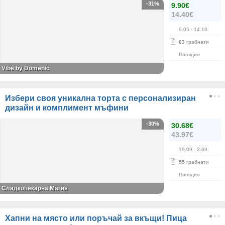
-31%
9.90€
14.40€
9.05
- 14.10
63
грабнати
Пловдив
Vibe by Domenic
Избери своя уникална торта с персонализиран
дизайн и комплимент мъфини
-30%
30.68€
43.97€
19.09
- 2.09
55
грабнати
Пловдив
Сладкопекарна Магия
Хапни на място или поръчай за вкъщи! Пица