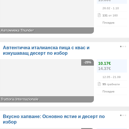
26.02
- 1.10
131
от 160
Пловдив
Автомивка Thunder
Автентична италианска пица с квас и
изкушаващ десерт по избор
-29%
10.17€
14.37€
12.05
- 21.09
95
грабнати
Пловдив
Trattoria Internazionale
Вкусно хапване: Основно ястие и десерт по
избор