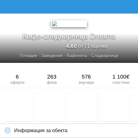
Кафе-сладкарница Dreams
4.60
от 71 оценки
Пловдив
·
Заведения
·
Кафенета
·
Сладкарници
6
263
576
1 100
€
оферти
фена
ваучера
спестени
Информация за обекта