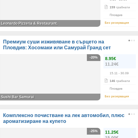
159
грабнати
Пловдив
Без резервация
Leonardo Pizzeria & Restaurant.
Премиум суши изживяване в сърцето на
Пловдив: Хосомаки или Самурай Гранд сет
-20%
8.95€
11.24€
15.11
- 30.09
146
грабнати
Пловдив
Без резервация
Sushi Bar Samurai
Комплексно почистване на лек автомобил, плюс
ароматизиране на купето
-25%
11.25€
15.00€