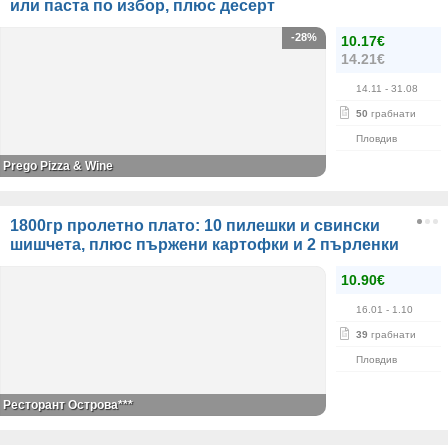
или паста по избор, плюс десерт
-28%
10.17€
14.21€
14.11
- 31.08
50
грабнати
Пловдив
Prego Pizza & Wine
1800гр пролетно плато: 10 пилешки и свински
шишчета, плюс пържени картофки и 2 пърленки
10.90€
16.01
- 1.10
39
грабнати
Пловдив
Ресторант Острова***