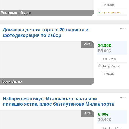
Пловдив
Без резервация
Ресторант Индия
Домашна детска торта с 20 парчета и
фотодекорация по избор
-37%
34.90€
55.00€
4.06
- 2.10
30
грабнати
Пловдив
Торти Cacao
Избери своя вкус: Италианска паста или
пилешко ястие, плюс безглутенова Милка торта
-23%
8.00€
10.40€
16.04
- 31.10