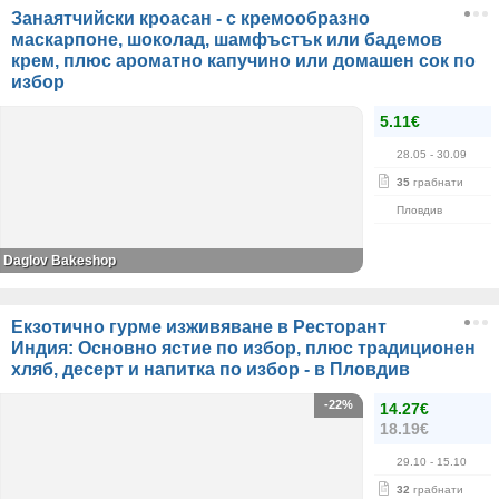
Занаятчийски кроасан - с кремообразно
маскарпоне, шоколад, шамфъстък или бадемов
крем, плюс ароматно капучино или домашен сок по
избор
5.11€
28.05
- 30.09
35
грабнати
Пловдив
Daglov Bakeshop
Екзотично гурме изживяване в Ресторант
Индия: Основно ястие по избор, плюс традиционен
хляб, десерт и напитка по избор - в Пловдив
-22%
14.27€
18.19€
29.10
- 15.10
32
грабнати