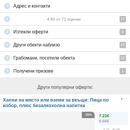
Адрес и контакти
4.60
от
71
оценки
37
Изтекли оферти
6
Други обекти наблизо
20
Грабомани, посетили обекта
12
Получени призове
1
Други популярни оферти:
Хапни на място или вземи за вкъщи: Пица по
избор, плюс безалкохолна напитка
-25%
7.21€
9.66€
4.10
- 30.09