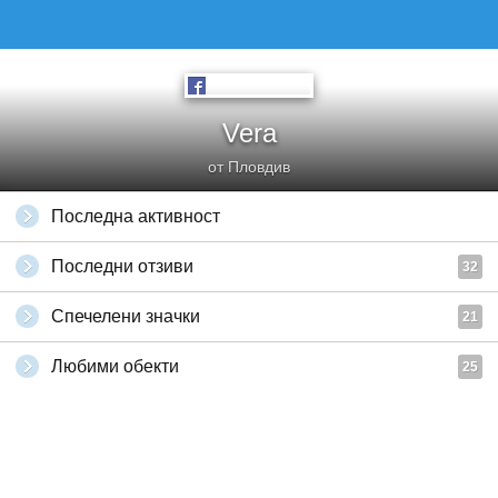
Vera
от Пловдив
Последна активност
Последни отзиви
32
Спечелени значки
21
Любими обекти
25