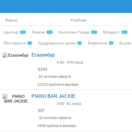
Варна
Клубове
Център
Левски
Колхозен Пазар
Младост
635
132
123
103
Ресторанти
Традиционна кухня
Кафенета
Бързо
74
23
22
Ескалибур
4.50 · 479 гласа
3243
62 изтекли оферти
10133 грабнати ваучера
PIANO BAR JACKIE
4.60 · 91 гласа
337
32 изтекли оферти
1638 грабнати ваучера