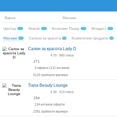
Варна
Масажи
Център
Левски
Колхозен Пазар
Младост
635
132
123
103
Масажи
Салони за красота
Козметични продукти
211
82
34
Салон за красота Lady D
4.70 · 880 гласа
271
3 оферти (131 изтекли)
5125 грабнати ваучера
Tiana Beauty Lounge
4.30 · 514 гласа
294
134 изтекли оферти
2281 грабнати ваучера