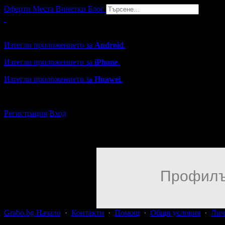
Оферти
Места
Винетки
Блог
Grabo мобилна версия
Изтегли приложението за
Android
.
Изтегли приложението за
iPhone
.
Изтегли приложението за
Huawei
.
...или отвори
grabo.bg
Регистрация
Вход
Профилъ
Grabo.bg Начало
·
Контакти
·
Помощ
·
Общи условия
·
Лич