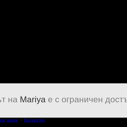
т на
Mariya
е с ограничен достъ
ни данни
·
Бисквитки