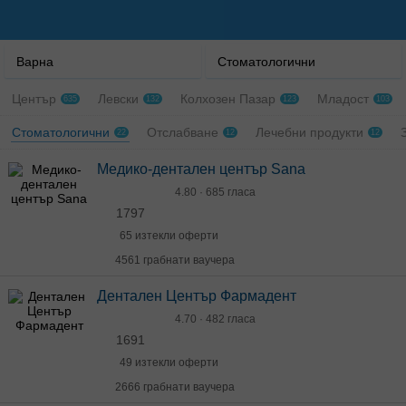
Варна
Стоматологични
Център
Левски
Колхозен Пазар
Младост
635
132
123
103
Стоматологични
Отслабване
Лечебни продукти
22
12
12
Медико-дентален център Sana
4.80 · 685 гласа
1797
65 изтекли оферти
4561 грабнати ваучера
Дентален Център Фармадент
4.70 · 482 гласа
1691
49 изтекли оферти
2666 грабнати ваучера