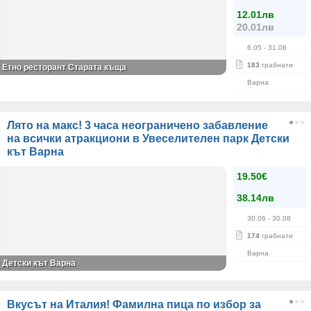
12.01лв
20.01лв
6.05
- 31.08
183
грабнати
Етно ресторант Старата къща
Варна
Лято на макс! 3 часа неограничено забавление
на всички атракциони в Увеселителен парк Детски
кът Варна
19.50€
38.14лв
30.06
- 30.08
174
грабнати
Варна
Детски кът Варна
Вкусът на Италия! Фамилна пица по избор за