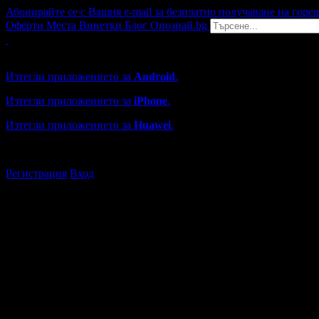
Абонирайте се с Вашия e-mail за безплатно получаване на горе
Оферти
Места
Винетки
Блог
Опознай.bg
Grabo мобилна версия
Изтегли приложението за
Android
.
Изтегли приложението за
iPhone
.
Изтегли приложението за
Huawei
.
...или отвори
grabo.bg
Регистрация
Вход
Търговски обекти във Варна
Каталогът с търговски обекти в Grabo.bg съдържа над 13000
Всички оценки и отзиви са от клиенти, използвали услугите