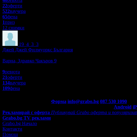
40
ревюта
22
оферти
522
ваучера
65
фена
1
приз
12 снимки
19
4
3
3
Джей Джей Филмуоркс България
Уроци и курсове
Варна, Здравко Чакъров 9
4.3
9
ревюта
21
оферти
134
ваучера
109
фена
Контакти с Grabo.bg:
Форма
info@grabo.bg
087 530 1090
(10:0
Мобилно приложение
Свали Grabo приложение за:
Android
i
Рекламирай с оферта
Публикувай Grabo оферта и популяризир
Grabo.bg TV реклами
Grabo.bg Начало
Контакти
Помощ