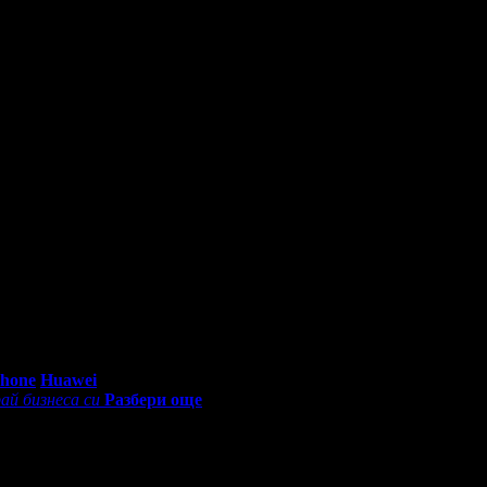
0 - 18:30ч)
Phone
Huawei
ай бизнеса си
Разбери още