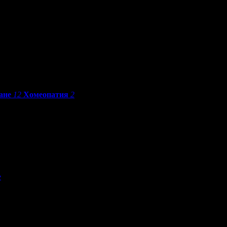
ане
12
Хомеопатия
2
е
По разстояние