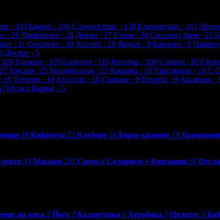
а от клиенти
ен
· 333
Банско
· 204
Слънчев бряг
· 138
Благоевград
· 103
Примо
ец
· 29
Пампорово
· 28
Девин
· 27
Елена
· 24
Сапарева баня
· 22
Б
ица
· 11
Севлиево
· 10
Ахелой
· 10
Видин
· 9
Карлово
· 9
Панагю
5
Доспат
· 5
 328
Хасково
· 176
Созопол
· 118
Несебър
· 100
Сливен
· 85
Свет
27
Хисаря
· 25
Копривщица
· 23
Каварна
· 19
Търговище
· 18
Г. 
· 10
Тетевен
· 10
Ахтопол
· 10
Свищов
· 9
Пещера
· 9
Аксаково
· 
а (Област Варна)
· 5
рници
18
Кафенета
22
Клубове
16
Бързо хранене
19
Традицион
одукти
34
Масажи
211
Сауна
6
Солариум
4
Епилации
25
Отсла
енис на маса
2
Йога
7
Каланетика
1
Аеробика
5
Пилатес
5
Бой