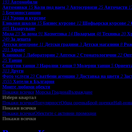
193
Автомобили
Автомивки
15
Коли под наем
3
Автосервизи
25
Авточасти
1
5
Бензиностанции
114
Уроци и курсове
Езикови школи
15
Бизнес курсове
12
Шофьорски курсове
2
405
Пазаруване
Мода
23
За дома
91
Козметика
14
Подаръци
48
Техника
20
Хр
249
За децата
Детски центрове
11
Детски градини
3
Детски магазини
8
Рож
201
Здраве
Клиники
1
Лаборатории
2
Аптеки
2
Стоматологични
22
Опт
25
Танци
Спортни танци
3
Народни танци
9
Модерни танци
5
Ориент
313
Други
Фото услуги
23
Сватбени агенции
3
Доставка на цветя
2
Зас
3555
Хотели в България
Моите любими обекти
Покажи всички
Морска Градина
Възраждане
Избери квартал
Покажи всички
Популярност
Обща оценка
Брой оценки
Най-нов
Покажи всички
Покажи всички
Обектите с активни промоции
Посетените от м
Покажи всички