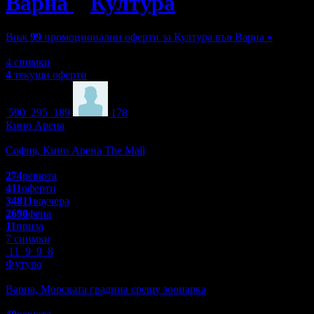
Варна
»
Култура
»
Кино
Виж
99
промоционални оферти за Култура във Варна
»
Зареждане
4 снимки
4
текущи оферти
590
295
189
178
Кино Арена
Култура
София, Кино Арена The Mall
4.6
274
ревюта
411
оферти
34811
ваучера
2690
фена
11
приза
7 снимки
11
9
9
8
Футуро
Забавления
Варна, Морската градина срещу зоопарка
4.5