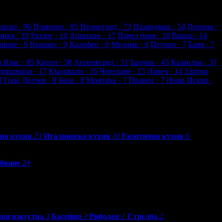
рско
· 96
Поморие
· 85
Велинград
· 73
Пазарджик
· 54
Перник
·
анкя
· 19
Разлог
· 18
Априлци
· 17
Павел баня
· 16
Враца
· 14
рище
· 9
Вършец
· 9
Калофер
· 8
Мелник
· 8
Петрич
· 7
Баня
· 7
и Влас
· 85
Китен
· 58
Асеновград
· 51
Балчик
· 45
Казанлък
· 37
Оряховица
· 17
Кърджали
· 16
Чепеларе
· 15
Ловеч
· 14
Златни
9
Гоце Делчев
· 8
Бяла
· 8
Монтана
· 7
Правец
· 7
Нови Искър
·
на кухня
23
Италианска кухня
10
Екзотична кухня
6
бване
24
ни изкуства
3
Басейни
3
Риболов
1
Стрелба
2