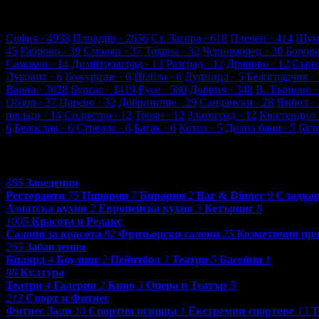
3029 търговски обекти
173056 оценки от клиенти
181559 ревют
Обекти във Варна
София
· 4938
Пловдив
· 2656
Ст. Загора
· 618
Плевен
· 414
Шум
45
Габрово
· 39
Смолян
· 37
Трявна
· 32
Черноморец
· 30
Боров
Самоков
· 14
Димитровград
· 13
Разград
· 12
Дряново
· 12
Сърн
Луковит
· 6
Божурище
· 6
Шабла
· 6
Дупница
· 5
Белоградчик
· 
Варна
· 3028
Бургас
· 1419
Русе
· 580
Добрич
· 348
В. Търново
·
Обзор
· 37
Царево
· 32
Добринище
· 29
Сандански
· 28
Ямбол
· 
пясъци
· 14
Силистра
· 12
Троян
· 12
Златоград
· 12
Кюстендил
6
Белослав
· 6
Стрелча
· 6
Батак
· 6
Котел
· 5
Долна баня
· 5
Бял
Категории
385
Заведения
Ресторанти
75
Пицарии
7
Бирарии
2
Bar & Dinner
9
Сладка
Азиатска кухня
2
Европейска кухня
3
Кетъринг
8
1005
Красота и Релакс
Салони за красота
82
Фризьорски салони
25
Козметични пр
265
Забавления
Билярд
4
Боулинг
2
Пейнтбол
3
Театри
5
Басейни
1
88
Култура
Театри
4
Галерии
2
Кино
3
Опера и Театър
5
213
Спорт и Фитнес
Фитнес Зали
10
Спортни игрища
1
Екстремни спортове
13
Т