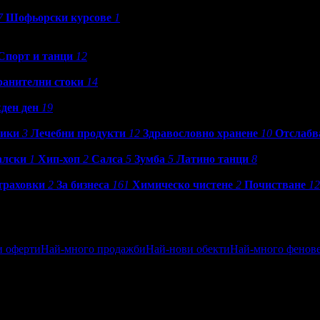
7
Шофьорски курсове
1
Спорт и танци
12
анителни стоки
14
ден ден
19
ики
3
Лечебни продукти
12
Здравословно хранене
10
Отслабв
алски
1
Хип-хоп
2
Салса
5
Зумба
5
Латино танци
8
траховки
2
За бизнеса
161
Химическо чистене
2
Почистване
12
и оферти
Най-много продажби
Най-нови обекти
Най-много фенов
ен
Посетени от приятели
Най-близките