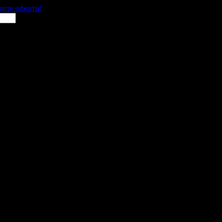
щите оферти!
 места в цялата страна.
 им с ваучери или клубна карта.