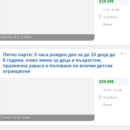
219.34€
5.11
- 31.08
1
грабнат
Варна
Valente Bar Coffee
Лятно парти: 5 часа рожден ден за до 10 деца до
8 години, плюс меню за деца и възрастни,
празнична украса и ползване на всички детски
атракциони
329.00€
29.05
- 10.09
1
грабнат
Варна
Cheers Kids Zone