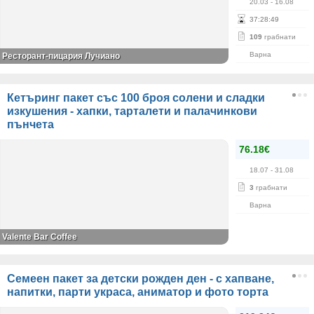
20.03
- 16.08
37
:
28
:
49
109
грабнати
Варна
Ресторант-пицария Лучиано
Кетъринг пакет със 100 броя солени и сладки
изкушения - хапки, тарталети и палачинкови
пънчета
76.18€
18.07
- 31.08
3
грабнати
Варна
Valente Bar Coffee
Семеен пакет за детски рожден ден - с хапване,
напитки, парти украса, аниматор и фото торта