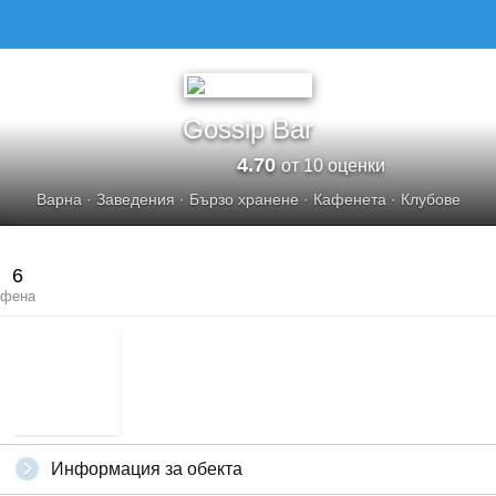
GOSSIP BAR
Gossip Bar
4.70
от 10 оценки
Варна
·
Заведения
·
Бързо хранене
·
Кафенета
·
Клубове
6
фена
Информация за обекта