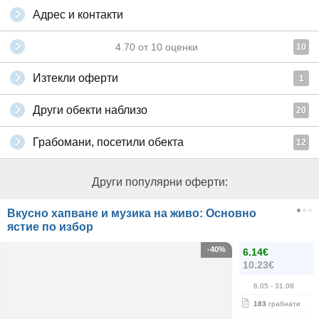
Адрес и контакти
4.70
от
10
оценки
10
Изтекли оферти
1
Други обекти наблизо
20
Грабомани, посетили обекта
12
Други популярни оферти:
Вкусно хапване и музика на живо: Основно
ястие по избор
-40%
6.14€
10.23€
6.05
- 31.08
183
грабнати