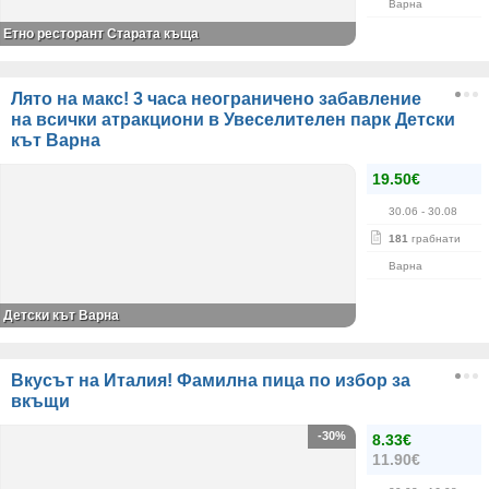
Варна
Етно ресторант Старата къща
Лято на макс! 3 часа неограничено забавление
на всички атракциони в Увеселителен парк Детски
кът Варна
19.50€
30.06
- 30.08
181
грабнати
Варна
Детски кът Варна
Вкусът на Италия! Фамилна пица по избор за
вкъщи
-30%
8.33€
11.90€