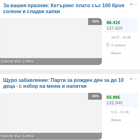
За вашия празник: Кетъринг плато със 100 броя
солени и сладки хапки
-32%
86.41€
127.82€
18.07
- 31.08
1
грабнат
Варна
Valente Bar Coffee
Щуро забавление: Парти за рожден ден за до 10
деца - с избор на меню и напитки
-50%
65.96€
132.94€
5.11
- 31.08
Варна
Valente Bar Coffee