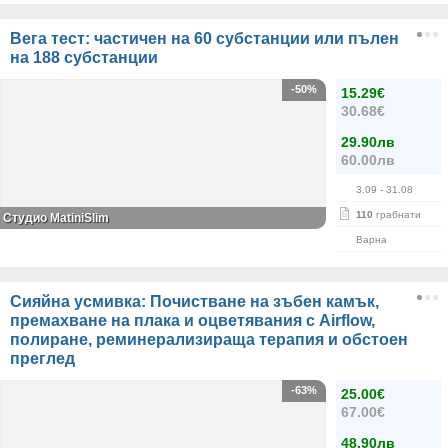
Вега тест: частичен на 60 субстанции или пълен
на 188 субстанции
-50%
15.29€
30.68€
29.90лв
60.00лв
3.09
- 31.08
110
грабнати
Студио MatiniSlim
Варна
Сияйна усмивка: Почистване на зъбен камък,
премахване на плака и оцветявания с Airflow,
полиране, реминерализираща терапия и обстоен
преглед
-63%
25.00€
67.00€
48.90лв