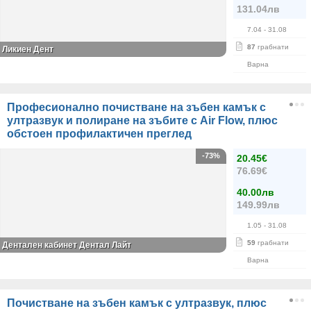
131.04лв
7.04
- 31.08
87
грабнати
Ликиен Дент
Варна
Професионално почистване на зъбен камък с
ултразвук и полиране на зъбите с Air Flow, плюс
обстоен профилактичен преглед
-73%
20.45€
76.69€
40.00лв
149.99лв
1.05
- 31.08
59
грабнати
Дентален кабинет Дентал Лайт
Варна
Почистване на зъбен камък с ултразвук, плюс