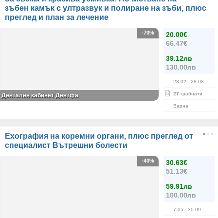
зъбен камък с ултразвук и полиране на зъби, плюс
преглед и план за лечение
-70%
20.00€
66.47€
39.12лв
130.00лв
28.02
- 28.08
27
грабнати
Дентален кабинет Дентфа
Варна
Ехография на коремни органи, плюс преглед от
специалист Вътрешни болести
-40%
30.63€
51.13€
59.91лв
100.00лв
7.05
- 30.09