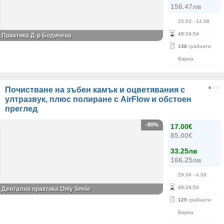
156.47лв
23.03
- 14.08
49
:
24
:
54
Практика Д-р Бодичева
138
грабнати
Варна
Почистване на зъбен камък и оцветявания с
ултразвук, плюс полиране с AirFlow и обстоен
преглед
-80%
17.00€
85.00€
33.25лв
166.25лв
29.04
- 4.09
49
:
24
:
54
Дентална практика Only Smile
129
грабнати
Варна