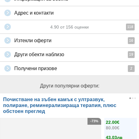
Адрес и контакти
4.90
от
156
оценки
118
Изтекли оферти
16
Други обекти наблизо
19
Получени призове
2
Други популярни оферти:
Почистване на зъбен камък с ултразвук,
полиране, реминерализираща терапия, плюс
обстоен преглед
-73%
22.00€
80.00€
43.03лв