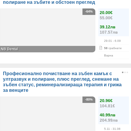
полиране на зъбите и обстоен преглед
-64%
20.00€
55.00€
39.12лв
107.57лв
29.01
- 6.09
58
грабнати
NB Dental
Варна
Професионално почистване на зъбен камък с
ултразвук и полиране, плюс преглед, снемане на
зъбен статус, реминерализираща терапия и грижа
за венците
-80%
20.96€
104.81€
40.99лв
204.99лв
5.11
- 31.08