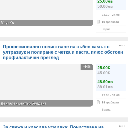
25.00лв
50.00лв
23.10
- 24.08
40
грабнати
Mayer's
Варна
Професионално почистване на зъбен камък с
ултразвук и полиране с четка и паста, плюс обстоен
профилактичен преглед
-44%
25.00€
45.00€
48.90лв
88.01лв
23.04
- 31.08
38
грабнати
Дентален център Булдент
Варна
За свежа и красива усмивка: Почистване на