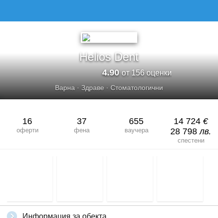
HELIOS DENT
Helios Dent
4.90
от 156 оценки
Варна
·
Здраве
·
Стоматологични
16
37
655
14 724
€
оферти
фена
ваучера
28 798
лв.
спестени
Информация за обекта