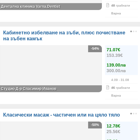
48
грабнати
Дентална клиника Varna.Dentist
Варна
Кабинетно избелване на зъби, плюс почистване
на зъбен камък
-54%
71.07€
153.39€
139.00лв
300.00лв
4.09
- 31.08
46
грабнати
Студио Д-р Спасимир Иванов
Варна
Класически масаж - частичен или на цяло тяло
-50%
12.78€
25.56€