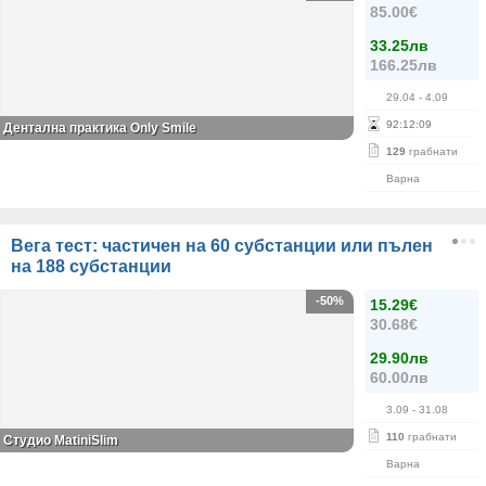
85.00€
33.25лв
166.25лв
29.04
- 4.09
92
:
12
:
09
Дентална практика Only Smile
129
грабнати
Варна
Вега тест: частичен на 60 субстанции или пълен
на 188 субстанции
-50%
15.29€
30.68€
29.90лв
60.00лв
3.09
- 31.08
110
грабнати
Студио MatiniSlim
Варна