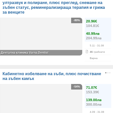
ултразвук и полиране, плюс преглед, снемане на
зъбен статус, реминерализираща терапия и грижа
за венците
-80%
20.96€
104.81€
40.99лв
204.99лв
5.11
- 31.08
46
грабнати
Дентална клиника Varna.Dentist
Варна
Кабинетно избелване на зъби, плюс почистване
на зъбен камък
-54%
71.07€
153.39€
139.00лв
300.00лв
4.09
- 31.08