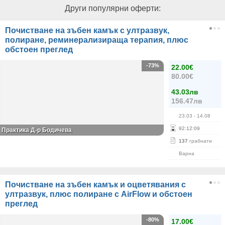
Други популярни оферти:
Почистване на зъбен камък с ултразвук,
полиране, реминерализираща терапия, плюс
обстоен преглед
-73%
22.00€
80.00€
43.03лв
156.47лв
23.03
- 14.08
92
:
12
:
09
Практика Д-р Бодичева
137
грабнати
Варна
Почистване на зъбен камък и оцветявания с
ултразвук, плюс полиране с AirFlow и обстоен
преглед
-80%
17.00€