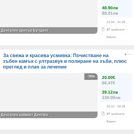
48.90лв
88.01лв
23.04
- 31.08
37
грабнати
Дентален център Булдент
Варна
За свежа и красива усмивка: Почистване на
зъбен камък с ултразвук и полиране на зъби, плюс
преглед и план за лечение
-70%
20.00€
66.47€
39.12лв
130.00лв
28.02
- 28.08
27
грабнати
Дентален кабинет Дентфа
Варна