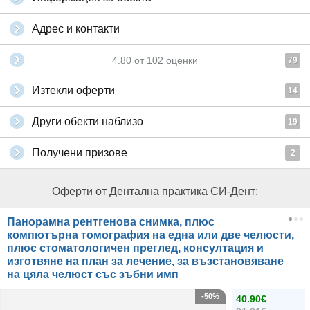
Адрес и контакти
4.80
от
102
оценки
79
Изтекли оферти
14
Други обекти наблизо
19
Получени призове
2
Оферти от Дентална практика СИ-Дент:
Панорамна рентгенова снимка, плюс
компютърна томография на една или две челюсти,
плюс стоматологичен преглед, консултация и
изготвяне на план за лечение, за възстановяване
на цяла челюст със зъбни имп
-50%
40.90€