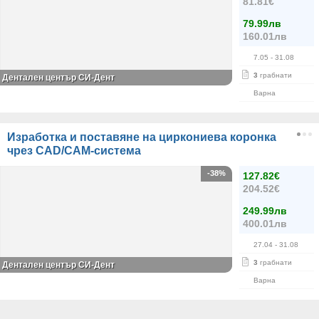
81.81€
79.99лв
160.01лв
7.05
- 31.08
3
грабнати
Дентален център СИ-Дент
Варна
Изработка и поставяне на циркониева коронка
чрез CAD/CAM-система
-38%
127.82€
204.52€
249.99лв
400.01лв
27.04
- 31.08
3
грабнати
Дентален център СИ-Дент
Варна