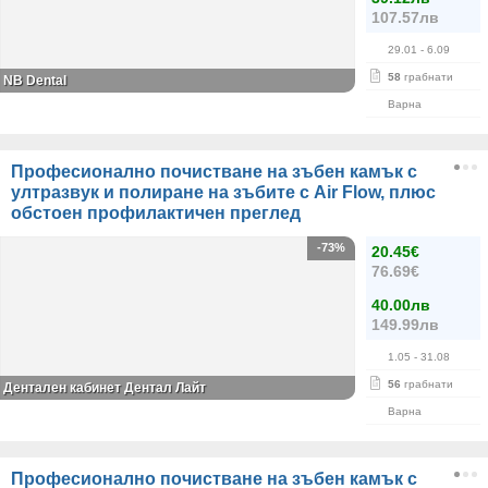
107.57лв
29.01
- 6.09
58
грабнати
NB Dental
Варна
Професионално почистване на зъбен камък с
ултразвук и полиране на зъбите с Air Flow, плюс
обстоен профилактичен преглед
-73%
20.45€
76.69€
40.00лв
149.99лв
1.05
- 31.08
56
грабнати
Дентален кабинет Дентал Лайт
Варна
Професионално почистване на зъбен камък с