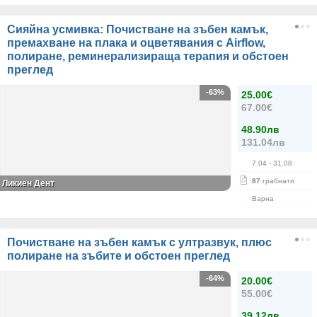
Сияйна усмивка: Почистване на зъбен камък,
премахване на плака и оцветявания с Airflow,
полиране, реминерализираща терапия и обстоен
преглед
-63%
25.00€
67.00€
48.90лв
131.04лв
7.04
- 31.08
87
грабнати
Ликиен Дент
Варна
Почистване на зъбен камък с ултразвук, плюс
полиране на зъбите и обстоен преглед
-64%
20.00€
55.00€
39.12лв