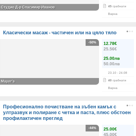
45
грабнати
Студио Д-р Спасимир Иванов
Варна
Класически масаж - частичен или на цяло тяло
-50%
12.78€
25.56€
25.00лв
50.00лв
23.10
- 24.08
40
грабнати
Mayer's
Варна
Професионално почистване на зъбен камък с
ултразвук и полиране с четка и паста, плюс обстоен
профилактичен преглед
-44%
25.00€
45.00€