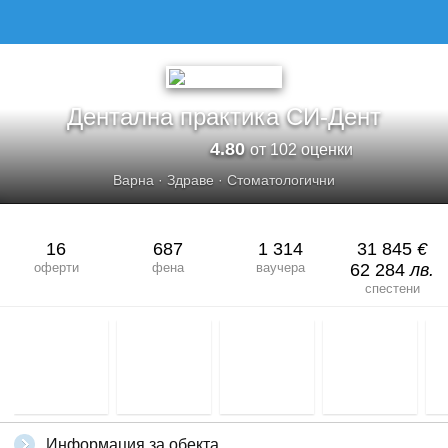
Дентална практика СИ-Дент
4.80
от 102 оценки
Варна
·
Здраве
·
Стоматологични
16
687
1 314
31 845
€
оферти
фена
ваучера
62 284
лв.
спестени
Информация за обекта