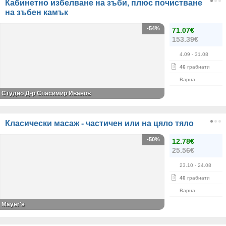
Кабинетно избелване на зъби, плюс почистване
на зъбен камък
-54%
71.07€
153.39€
4.09
- 31.08
46
грабнати
Варна
Студио Д-р Спасимир Иванов
Класически масаж - частичен или на цяло тяло
-50%
12.78€
25.56€
23.10
- 24.08
40
грабнати
Варна
Mayer's