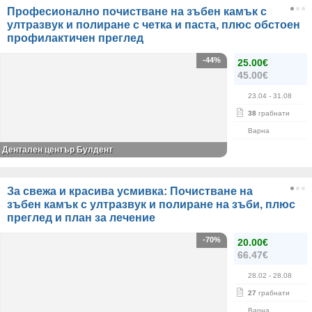
Професионално почистване на зъбен камък с
ултразвук и полиране с четка и паста, плюс обстоен
профилактичен преглед
-44%
25.00€
45.00€
23.04
- 31.08
38
грабнати
Варна
Дентален център Булдент
За свежа и красива усмивка: Почистване на
зъбен камък с ултразвук и полиране на зъби, плюс
преглед и план за лечение
-70%
20.00€
66.47€
28.02
- 28.08
27
грабнати
Варна