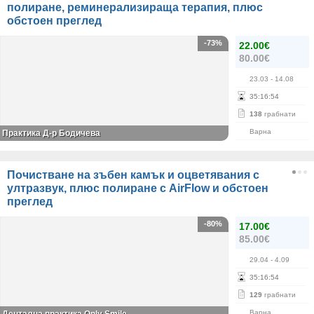
полиране, реминерализираща терапия, плюс
обстоен преглед
-73%
22.00€
80.00€
23.03
- 14.08
35
:
16
:
54
138
грабнати
Варна
Практика Д-р Бодичева
Почистване на зъбен камък и оцветявания с
ултразвук, плюс полиране с AirFlow и обстоен
преглед
-80%
17.00€
85.00€
29.04
- 4.09
35
:
16
:
54
129
грабнати
Варна