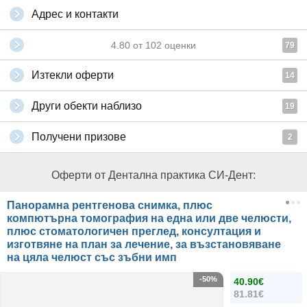
Адрес и контакти
4.80
от
102
оценки
79
Изтекли оферти
14
Други обекти наблизо
19
Получени призове
2
Оферти от Дентална практика СИ-Дент:
Панорамна рентгенова снимка, плюс
компютърна томография на една или две челюсти,
плюс стоматологичен преглед, консултация и
изготвяне на план за лечение, за възстановяване
на цяла челюст със зъбни имп
-50%
40.90€
81.81€