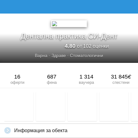
Дентална практика СИ-Дент
4.80
от 102 оценки
Варна
·
Здраве
·
Стоматологични
16
687
1 314
31 845
€
оферти
фена
ваучера
спестени
Информация за обекта