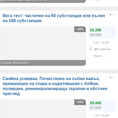
Дентална практика Only Smile
Вега тест: частичен на 60 субстанции или пълен
на 188 субстанции
-50%
15.29€
30.68€
3.09
- 31.08
110
грабнати
Варна
Студио MatiniSlim
Сияйна усмивка: Почистване на зъбен камък,
премахване на плака и оцветявания с Airflow,
полиране, реминерализираща терапия и обстоен
преглед
-63%
25.00€
67.00€
7.04
- 31.08