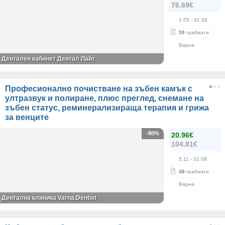
76.69€
1.05
- 31.08
59
грабнати
Варна
Дентален кабинет Дентал Лайт
Професионално почистване на зъбен камък с
ултразвук и полиране, плюс преглед, снемане на
зъбен статус, реминерализираща терапия и грижа
за венците
-80%
20.96€
104.81€
5.11
- 31.08
48
грабнати
Варна
Дентална клиника Varna.Dentist