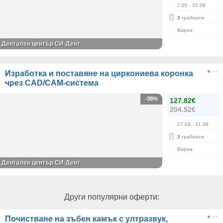
7.05
- 31.08
3
грабнати
Варна
Дентален център СИ-Дент
Изработка и поставяне на циркониева коронка
чрез CAD/CAM-система
-38%
127.82€
204.52€
27.04
- 31.08
3
грабнати
Варна
Дентален център СИ-Дент
Други популярни оферти:
Почистване на зъбен камък с ултразвук,