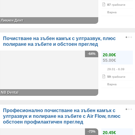
87
грабнати
Варна
Ликиен Дент
Почистване на зъбен камък с ултразвук, плюс
полиране на зъбите и обстоен преглед
-64%
20.00€
55.00€
29.01
- 6.09
59
грабнати
Варна
NB Dental
Професионално почистване на зъбен камък с
ултразвук и полиране на зъбите с Air Flow, плюс
обстоен профилактичен преглед
-73%
20.45€