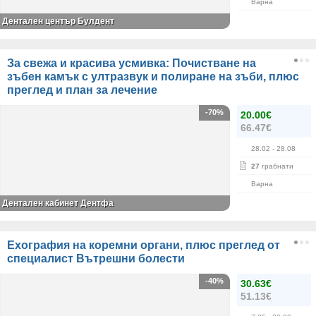
Варна
Дентален център Булдент
За свежа и красива усмивка: Почистване на
зъбен камък с ултразвук и полиране на зъби, плюс
преглед и план за лечение
-70%
20.00€
66.47€
28.02
- 28.08
27
грабнати
Варна
Дентален кабинет Дентфа
Ехография на коремни органи, плюс преглед от
специалист Вътрешни болести
-40%
30.63€
51.13€