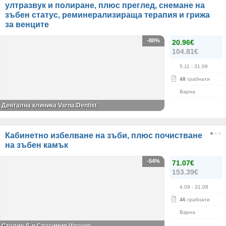
ултразвук и полиране, плюс преглед, снемане на
зъбен статус, реминерализираща терапия и грижа
за венците
-80%
20.96€
104.81€
5.11
- 31.08
48
грабнати
Варна
Дентална клиника Varna.Dentist
Кабинетно избелване на зъби, плюс почистване
на зъбен камък
-54%
71.07€
153.39€
4.09
- 31.08
46
грабнати
Варна