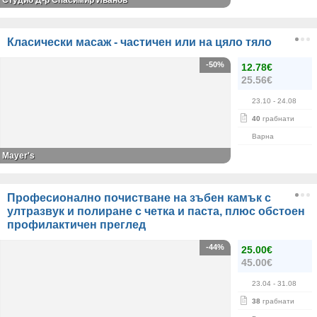
Студио Д-р Спасимир Иванов
Класически масаж - частичен или на цяло тяло
-50%
12.78€
25.56€
23.10
- 24.08
40
грабнати
Варна
Mayer's
Професионално почистване на зъбен камък с
ултразвук и полиране с четка и паста, плюс обстоен
профилактичен преглед
-44%
25.00€
45.00€
23.04
- 31.08
38
грабнати