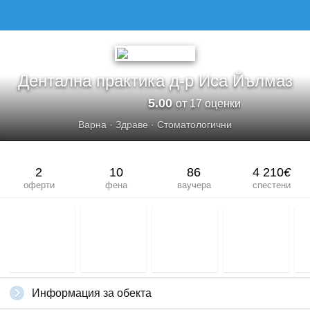
Дентална практика д-р Иса Йълмаз
5.00
от 17 оценки
Варна
·
Здраве
·
Стоматологични
2
10
86
4 210
€
оферти
фена
ваучера
спестени
Информация за обекта