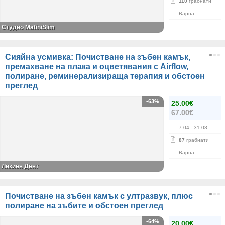
110
грабнати
Варна
Студио MatiniSlim
Сияйна усмивка: Почистване на зъбен камък,
премахване на плака и оцветявания с Airflow,
полиране, реминерализираща терапия и обстоен
преглед
-63%
25.00€
67.00€
7.04
- 31.08
87
грабнати
Варна
Ликиен Дент
Почистване на зъбен камък с ултразвук, плюс
полиране на зъбите и обстоен преглед
-64%
20.00€