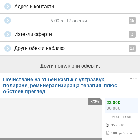
Адрес и контакти
5.00
от
17
оценки
15
Изтекли оферти
2
Други обекти наблизо
13
Други популярни оферти:
Почистване на зъбен камък с ултразвук,
полиране, реминерализираща терапия, плюс
обстоен преглед
-73%
22.00€
80.00€
23.03
- 14.08
35
:
48
:
09
138
грабнати