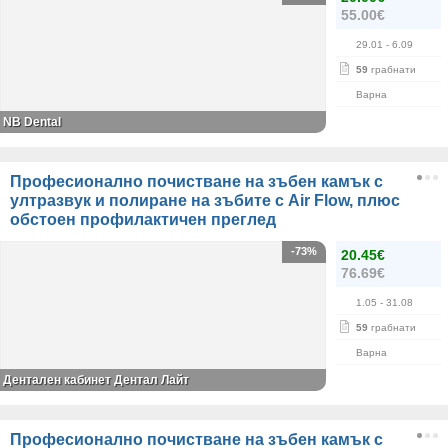
55.00€
29.01
- 6.09
59
грабнати
Варна
NB Dental
Професионално почистване на зъбен камък с
ултразвук и полиране на зъбите с Air Flow, плюс
обстоен профилактичен преглед
-73%
20.45€
76.69€
1.05
- 31.08
59
грабнати
Варна
Дентален кабинет Дентал Лайт
Професионално почистване на зъбен камък с