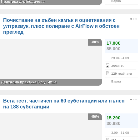
Варна
Практика Д-р Бодичева
Почистване на зъбен камък и оцветявания с
ултразвук, плюс полиране с AirFlow и обстоен
преглед
-80%
17.00€
85.00€
29.04
- 4.09
35
:
48
:
09
129
грабнати
Варна
Дентална практика Only Smile
Вега тест: частичен на 60 субстанции или пълен
на 188 субстанции
-50%
15.29€
30.68€
3.09
- 31.08