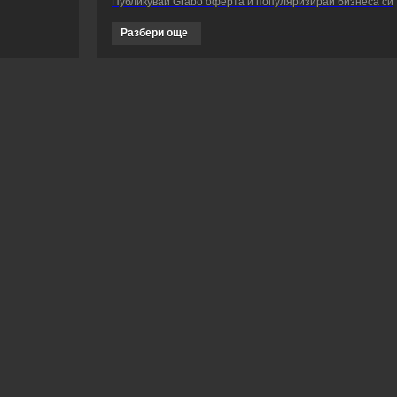
Публикувай Grabo оферта и популяризирай бизнеса си
Разбери още