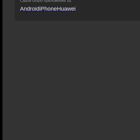
Свали Grabo приложение за:
Android
iPhone
Huawei