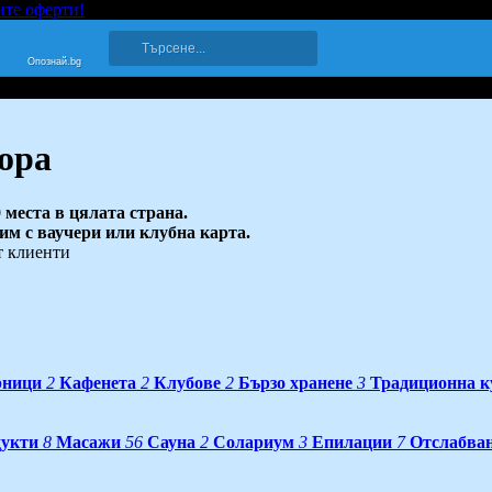
ите оферти!
Опознай.bg
ора
 места в цялата страна.
 им с ваучери или клубна карта.
т клиенти
рници
2
Кафенета
2
Клубове
2
Бързо хранене
3
Традиционна к
дукти
8
Масажи
56
Сауна
2
Солариум
3
Епилации
7
Отслабва