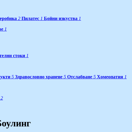
еробика
2
Пилатес
1
Бойни изкуства
1
ве
1
телни стоки
1
дукти
5
Здравословно хранене
5
Отслабване
5
Хомеопатия
1
2
Боулинг