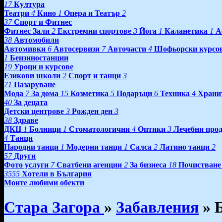
17
Култура
Театри
4
Кино
1
Опера и Театър
2
37
Спорт и Фитнес
Фитнес Зали
2
Екстремни спортове
3
Йога
1
Каланетика
1
А
38
Автомобили
Автомивки
6
Автосервизи
7
Авточасти
4
Шофьорски курсо
1
Бензиностанции
19
Уроци и курсове
Езикови школи
2
Спорт и танци
3
71
Пазаруване
Мода
7
За дома
15
Козметика
5
Подаръци
6
Техника
4
Храни
40
За децата
Детски центрове
3
Рожден ден
3
38
Здраве
ДКЦ
1
Болници
1
Стоматологични
4
Оптики
3
Лечебни про
4
Танци
Народни танци
1
Модерни танци
1
Салса
2
Латино танци
2
57
Други
Фото услуги
7
Сватбени агенции
2
За бизнеса
18
Почистване
3555
Хотели в България
Моите любими обекти
Стара Загора
»
Забавления
»