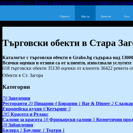
Абонирайте се с Вашия e-mail за безплатно получаване на горещ
Оферти
Места
Винетки
Блог
Търговски обекти в Стара Заг
Каталогът с търговски обекти в Grabo.bg съдържа над 13000
Всички оценки и отзиви са от клиенти, използвали услугите
618 търговски обекти
35130 оценки от клиенти
36422 ревюта о
Обекти в Ст. Загора
Категории
70
Заведения
Ресторанти
20
Пицарии
4
Бирарии
1
Bar & Dinner
2
Сладка
Европейска кухня
6
Кетъринг
3
285
Красота и Релакс
Салони за красота
18
Фризьорски салони
5
Козметични про
38
Забавления
Билярд
1
Боулинг
1
Театри
1