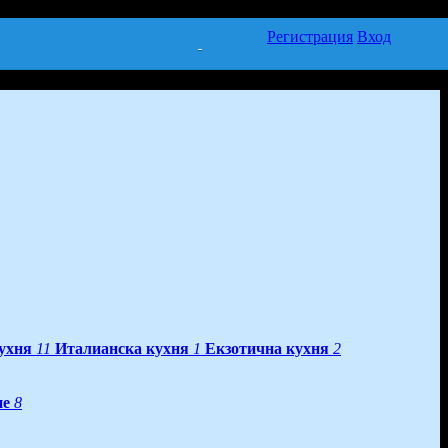
Регистрация
Вход
ухня
11
Италианска кухня
1
Екзотична кухня
2
не
8