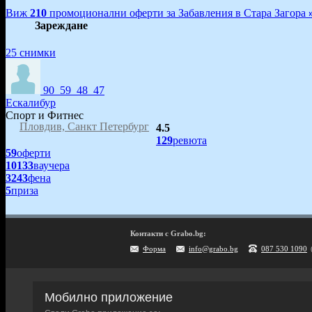
Виж
210
промоционални оферти за Забавления в Стара Загора
Зареждане
25 снимки
90
59
48
47
Ескалибур
Спорт и Фитнес
Пловдив, Санкт Петербург
4.5
129
ревюта
59
оферти
10133
ваучера
3243
фена
5
приза
Контакти с Grabo.bg:
Форма
info@grabo.bg
087 530 1090
Мобилно приложение