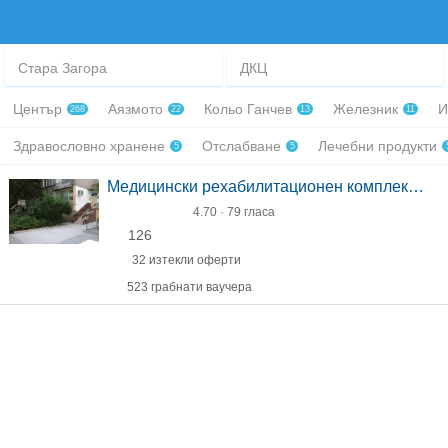
Стара Загора
ДКЦ
Център
Аязмото
Кольо Ганчев
Железник
И
268
22
13
11
Здравословно хранене
Отслабване
Лечебни продукти
5
5
Медицински рехабилитационен комплекс Физиовита
4.70 · 79 гласа
126
32 изтекли оферти
523 грабнати ваучера