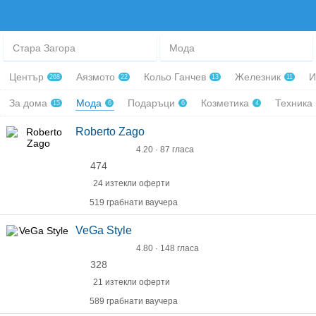
Стара Загора
Мода
Център
Аязмото
Кольо Ганчев
Железник
И
268
22
13
11
За дома
Мода
Подаръци
Козметика
Техника
15
6
6
4
Roberto Zago
4.20 · 87 гласа
474
24 изтекли оферти
519 грабнати ваучера
VeGa Style
4.80 · 148 гласа
328
21 изтекли оферти
589 грабнати ваучера