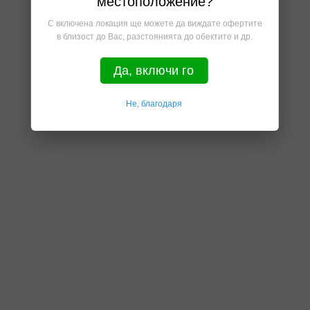
местоположение?
С включена локация ще можете да виждате офертите
в близост до Вас, разстоянията до обектите и др.
Да, включи го
Не, благодаря