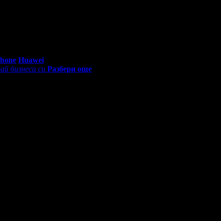
0 - 18:30ч)
Phone
Huawei
ай бизнеса си
Разбери още