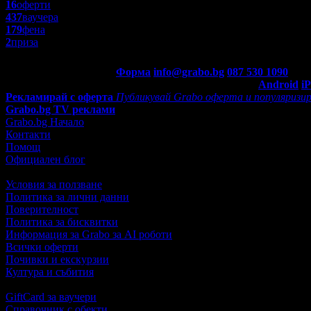
16
оферти
437
ваучера
179
фена
2
приза
Контакти с Grabo.bg:
Форма
info@grabo.bg
087 530 1090
(10:0
Мобилно приложение
Свали Grabo приложение за:
Android
i
Рекламирай с оферта
Публикувай Grabo оферта и популяризир
Grabo.bg TV реклами
Grabo.bg Начало
Контакти
Помощ
Официален блог
Условия за ползване
Политика за лични данни
Поверителност
Политика за бисквитки
Информация за Grabo за AI роботи
Всички оферти
Почивки и екскурзии
Култура и събития
GiftCard за ваучери
Справочник с обекти