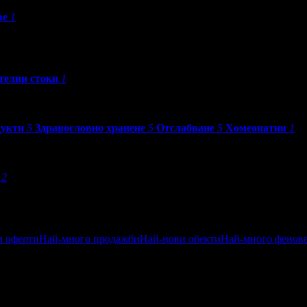
ве
1
телни стоки
1
дукти
5
Здравословно хранене
5
Отслабване
5
Хомеопатия
1
2
и оферти
Най-много продажби
Най-нови обекти
Най-много фенов
ен
Посетени от приятели
Най-близките