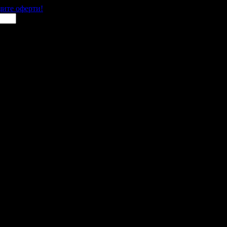
щите оферти!
ора
 места в цялата страна.
 им с ваучери или клубна карта.