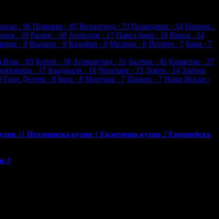
рско
· 96
Поморие
· 85
Велинград
· 73
Пазарджик
· 54
Перник
·
анкя
· 19
Разлог
· 18
Априлци
· 17
Павел баня
· 16
Враца
· 14
рище
· 9
Вършец
· 9
Калофер
· 8
Мелник
· 8
Петрич
· 7
Баня
· 7
и Влас
· 85
Китен
· 58
Асеновград
· 51
Балчик
· 45
Казанлък
· 37
Оряховица
· 17
Кърджали
· 16
Чепеларе
· 15
Ловеч
· 14
Златни
9
Гоце Делчев
· 8
Бяла
· 8
Монтана
· 7
Правец
· 7
Нови Искър
·
ухня
11
Италианска кухня
1
Екзотична кухня
2
Европейска
не
8