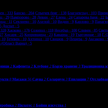
т клиенти
ен
· 333
Банско
· 204
Слънчев бряг
· 138
Благоевград
· 103
Примо
ец
· 29
Пампорово
· 28
Девин
· 27
Елена
· 24
Сапарева баня
· 22
Б
ица
· 11
Севлиево
· 10
Ахелой
· 10
Видин
· 9
Карлово
· 9
Панагю
5
Доспат
· 5
 328
Хасково
· 176
Созопол
· 118
Несебър
· 100
Сливен
· 85
Свет
27
Хисаря
· 25
Копривщица
· 23
Каварна
· 19
Търговище
· 18
Г. 
· 10
Тетевен
· 10
Ахтопол
· 10
Свищов
· 9
Пещера
· 9
Аксаково
· 
а (Област Варна)
· 5
рници
2
Кафенета
2
Клубове
2
Бързо хранене
3
Традиционна к
дукти
8
Масажи
56
Сауна
2
Солариум
3
Епилации
7
Отслабва
еробика
2
Пилатес
1
Бойни изкуства
1