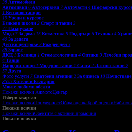
38
Автомобили
Автомивки
6
Автосервизи
7
Авточасти
4
Шофьорски курсо
1
Бензиностанции
19
Уроци и курсове
Езикови школи
2
Спорт и танци
3
71
Пазаруване
Мода
7
За дома
15
Козметика
5
Подаръци
6
Техника
4
Храни
40
За децата
Детски центрове
3
Рожден ден
3
38
Здраве
ДКЦ
1
Болници
1
Стоматологични
4
Оптики
3
Лечебни про
4
Танци
Народни танци
1
Модерни танци
1
Салса
2
Латино танци
2
57
Други
Фото услуги
7
Сватбени агенции
2
За бизнеса
18
Почистване
3555
Хотели в България
Моите любими обекти
Покажи всички
Аязмото
Център
Избери квартал
Покажи всички
Популярност
Обща оценка
Брой оценки
Най-нов
Покажи всички
Покажи всички
Обектите с активни промоции
Посетените от м
Покажи всички