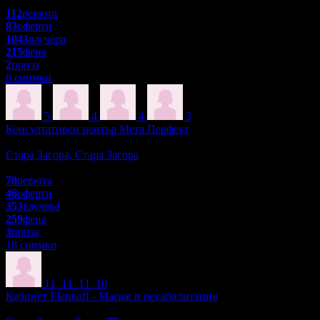
4.7
112
ревюта
83
оферти
1043
ваучера
215
фена
2
приза
8 снимки
5
4
4
3
Консултативен център Мета Перфект
Красота и Релакс
Стара Загора, Стара Загора
4.9
78
ревюта
46
оферти
353
ваучера
259
фена
3
приза
18 снимки
11
11
11
10
Кабинет Elenkoff - Масаж и рехабилитация
Масажи