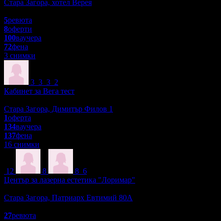
Стара Загора, хотел Верея
3.8
5
ревюта
8
оферти
100
ваучера
72
фена
3 снимки
3
3
3
2
Кабинет за Вега тест
Красота и Релакс
Стара Загора, Димитър Филов 1
1
оферта
134
ваучера
137
фена
16 снимки
12
8
8
6
Център за лазерна естетика "Лоримар"
Красота и Релакс
Стара Загора, Патриарх Евтимий 80А
4.7
27
ревюта