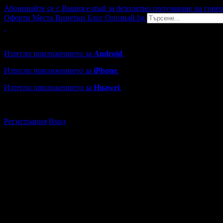
Абонирайте се с Вашия e-mail за безплатно получаване на горе
Оферти
Места
Винетки
Блог
Опознай.bg
Grabo мобилна версия
Изтегли приложението за
Android
.
Изтегли приложението за
iPhone
.
Изтегли приложението за
Huawei
.
...или отвори
grabo.bg
Регистрация
Вход
Търговски обекти в Стара Заг
Каталогът с търговски обекти в Grabo.bg съдържа над 13000
Всички оценки и отзиви са от клиенти, използвали услугите