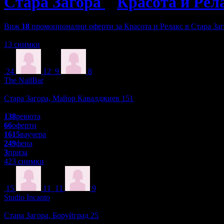
Стара Загора
»
Красота и Рел
Виж
18
промоционални оферти за Красота и Релакс в Стара За
Зареждане
13 снимки
24
12
9
8
The NailBar
Красота и Релакс
Стара Загора, Майор Кавалджиев 151
4.8
138
ревюта
66
оферти
1615
ваучера
249
фена
3
приза
423 снимки
15
11
11
9
Studio Incanto
Красота и Релакс
Стара Загора, Боруйград 25