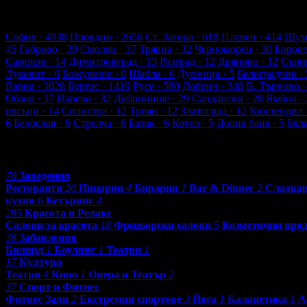
618 търговски обекти
35128 оценки от клиенти
36420 ревюта о
Обекти в Ст. Загора
София
· 4938
Пловдив
· 2656
Ст. Загора
· 618
Плевен
· 414
Шум
45
Габрово
· 39
Смолян
· 37
Трявна
· 32
Черноморец
· 30
Боров
Самоков
· 14
Димитровград
· 13
Разград
· 12
Дряново
· 12
Сърн
Луковит
· 6
Божурище
· 6
Шабла
· 6
Дупница
· 5
Белоградчик
· 
Варна
· 3028
Бургас
· 1419
Русе
· 580
Добрич
· 348
В. Търново
·
Обзор
· 37
Царево
· 32
Добринище
· 29
Сандански
· 28
Ямбол
· 
пясъци
· 14
Силистра
· 12
Троян
· 12
Златоград
· 12
Кюстендил
6
Белослав
· 6
Стрелча
· 6
Батак
· 6
Котел
· 5
Долна баня
· 5
Бял
Категории
70
Заведения
Ресторанти
20
Пицарии
4
Бирарии
1
Bar & Dinner
2
Сладка
кухня
6
Кетъринг
3
285
Красота и Релакс
Салони за красота
18
Фризьорски салони
5
Козметични про
38
Забавления
Билярд
1
Боулинг
1
Театри
1
17
Култура
Театри
4
Кино
1
Опера и Театър
2
37
Спорт и Фитнес
Фитнес Зали
2
Екстремни спортове
3
Йога
1
Каланетика
1
А