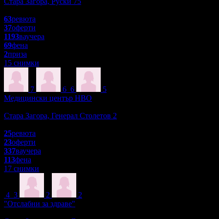
Стара Загора, Руски 75
4.8
63
ревюта
37
оферти
1193
ваучера
69
фена
2
приза
15 снимки
7
6
6
5
Медицински център HBO
Масажи
Стара Загора, Генерал Столетов 2
4.8
25
ревюта
23
оферти
337
ваучера
113
фена
17 снимки
4
3
2
2
"Отслабни за здраве"
Красота и Релакс