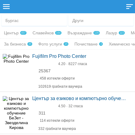
Бургас
Други
Център
Славейков
Възраждане
Лазур
М
457
164
135
115
За бизнеса
Фото услуги
Почистване
Химическо ч
35
15
4
Fujifilm Pro Photo Center
4.20 · 8227 гласа
25367
458 изтекли оферти
102619 грабнати ваучера
Център за езиково и компютърно обучение БеЗет - Звезделина Кирова
4.50 · 32 гласа
311
114 изтекли оферти
332 грабнати ваучера