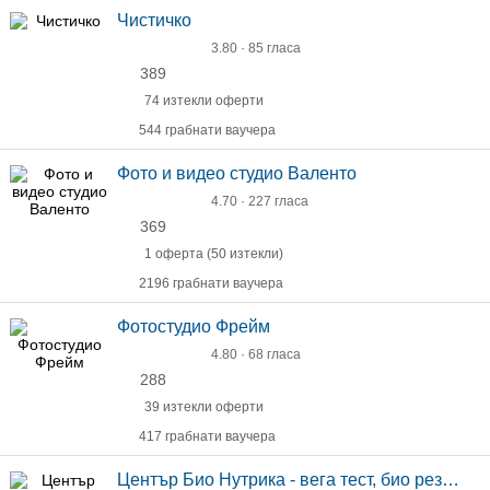
Чистичко
3.80 · 85 гласа
389
74 изтекли оферти
544 грабнати ваучера
Фото и видео студио Валентo
4.70 · 227 гласа
369
1 оферта (50 изтекли)
2196 грабнати ваучера
Фотостудио Фрейм
4.80 · 68 гласа
288
39 изтекли оферти
417 грабнати ваучера
Център Био Нутрика - вега тест, био резонанс, детоксикация