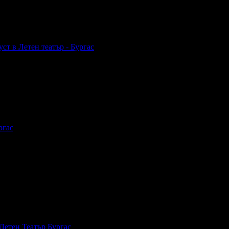
ст в Летен театър - Бургас
ргас
Летен Театър Бургас