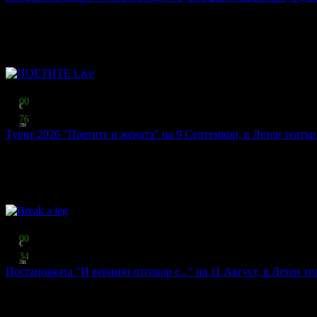
Artvent
·
гр. Бургас
184
грабнати
Онлайн резервация
Местата се резервират онлайн
чрез системата на Grabo.bg.
Топ цена:
28
00
€
54
76
лв
Турне 2026 "Поетите и жената" на 9 Септември, в Летен театър 
ПОЕТИТЕ Live
·
гр. Бургас
103
грабнати
Онлайн резервация
Местата се резервират онлайн
чрез системата на Grabo.bg.
Топ цена:
15
00
€
29
34
лв
Постановката "И верният отговор е..." на 11 Август, в Летен те
Break a leg
·
гр. Бургас
81
грабнати
Онлайн резервация