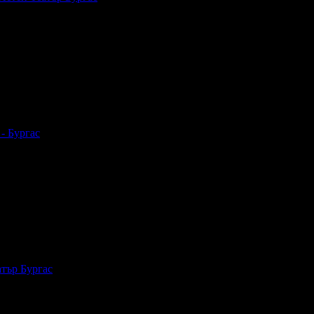
- Бургас
атър Бургас