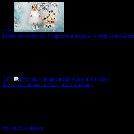
-50%
Детска фотосесия със 7 обработени кадъра - в студио или на от
Цена:
12.53€
25.05€
/24.50лв
49.00лв
·
Грабнати ваучери
4
·
Грабомани закупили офертата
4
·
Прегл
Дата на стартиране на офертата
12.04.2017г
·
Офертата се е 
5.0
-51%
Фоточаша с ваша снимка и дизайн по избор
Цена:
3.02€
6.14€
/5.90лв
12.00лв
·
Грабнати ваучери
99
·
Грабомани закупили офертата
30
·
Пре
Дата на стартиране на офертата
22.11.2016г
·
Офертата се е 
5.0
Виж всички оферти
Отзиви от клиенти: