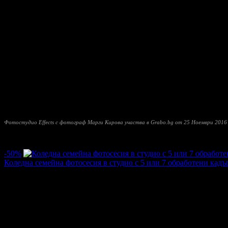
Цени на фото подаръците:
• календар работен със ваша снимка по избор - 8 лв
• календар /малко джобно/ 9/6 - 2лв
• календар единичен - 8лв
• календар 12 листов/ всеки месец отделно/- 35 лв
• чаша бяла -12лв
• чаша магическа-14лв
• магнити различни размери и модели - цената на място според
• фото албуми - 15/20 - 5 разгъва мека корица 28лв, 20/20-5 раз
• печат на хартиен носител - няколко размера - 9/13-0,25ст , 10/15 
• печат на панорамни снимки, изчислява се според дължината 
Фотостудио Effects с фотограф Марги Кирова участва в Grabo.bg от 25 Ноември 2016
Прочети още
Най-нови оферти от Фотостудио Effects с фотограф Марги Киро
-50%
Коледна семейна фотосесия в студио с 5 или 7 обработени кадъ
Цена:
10.17€
20.45€
/19.90лв
40.00лв
·
Грабнати ваучери
10
·
Грабомани закупили офертата
9
·
Прег
Дата на стартиране на офертата
07.12.2018г
·
Офертата се е 
5.0