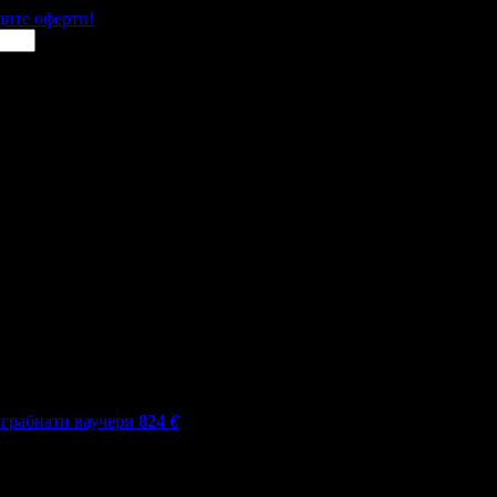
щите оферти!
грабнати ваучери
824
€