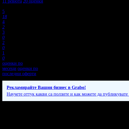
11
ревюта
20
оценки
Оценки:
5
18
4
2
3
0
2
0
1
0
оценки по
месеци
оценки по
последни оферти
Рекламирайте Вашия бизнес в Grabo!
Научете оттук какви са ползите и как можете да публикувате
Фирмени контакти
088 78* ****
(скрит)
По график.