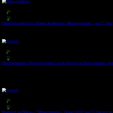
Топ цена:
15
00
€
29
34
лв
Stand Up шоуто на Здрава Каменова "Жена на море" - на 17 Авгу
Перо и Вятър
·
гр. Бургас
321
грабнати
Видяно по TV
Топ цена:
11
00
€
21
51
лв
Постановката "Неделя сутрин" на 9 Август, в Летен театър - Бу
Аrtvent
·
гр. Бургас
79
:
26
:
38
234
грабнати
Онлайн резервация
Местата се резервират онлайн
чрез системата на Grabo.bg.
Топ цена:
26
00
€
50
85
лв
Концерт на Миро - "Миротворци - Турне 2026" на 23 Август, в 