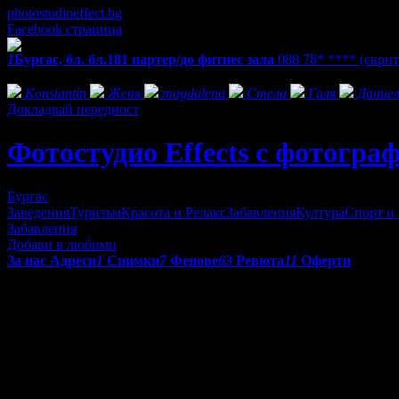
photostudioeffect.bg
Facebook страница
1
Бургас, бл. бл.181 партер/до фитнес зала
088 78* ****
(скрит
Фенове на Фотостудио Effects с фотограф Марги Кирова
Konstantin
Женя
magdalena
Стела
Галя
Дание
Докладвай нередност
Фотостудио Effects с фотогр
Бургас
Заведения
Туризъм
Красота и Релакс
Забавления
Култура
Спорт и
Забавления
Добави в любими
За нас
Адреси
1
Снимки
7
Фенове
63
Ревюта
11
Оферти
Фотостудио Effects
предлага:
• Заснемане на фотосесии;
• Събития/рожден ден, сватба, кръщене, юбилей, абитуриентски
Ателието предлага изработка на календари, фото албуми, сн
сесията или с ваши кадри по ваш избор!