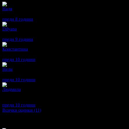
Надя
5
Страхотно отношение и внимание получихме от истински проф
преди 8 години
·
· Подкрепям това мнение!
Dilyana
5
Страхотен професионализъм. Маги работи с голямо търпение и 
преди 9 години
·
· Подкрепям това мнение!
Константина
5
Страхотно отношение, децата много е забавляваха, а снимките 
преди 10 години
·
· Подкрепям това мнение!
Нели
5
Прекрасни снимки станаха! Много съм доволна! Благодаря за 
преди 10 години
·
1
· Подкрепям това мнение!
Людмила
5
Изключително внимателни по време на фотосесията!
Спокойна и приятелска атмосфера :)
преди 10 години
·
1
· Подкрепям това мнение!
Всички оценки (11)
Други популярни оферти