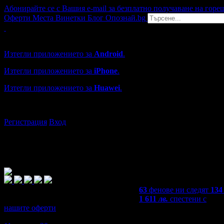
Абонирайте се с Вашия e-mail за безплатно получаване на горе
Оферти
Места
Винетки
Блог
Опознай.bg
Grabo мобилна версия
Изтегли приложението за
Android
.
Изтегли приложението за
iPhone
.
Изтегли приложението за
Huawei
.
...или отвори
grabo.bg
Регистрация
Вход
63
фенове ни следят
134
1 611
лв.
спестени с
нашите оферти
4,9