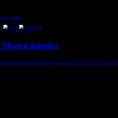
)
По график.
ла
Ionko
Драгомир
аф Марги Кирова
 Фитнес
Автомобили
Уроци и курсове
Пазаруване
За децата
Здраве
 бал и други;
имки на хартиен носител, печат на канава, магнити, картичк