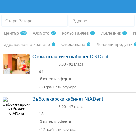
Стара Загора
Здраве
Център
Аязмото
Кольо Ганчев
Железник
И
268
22
13
11
Здравословно хранене
Отслабване
Лечебни продукти
5
5
Стоматологичен кабинет DS Dent
5.00 · 92 гласа
94
6 изтекли оферти
253 грабнати ваучера
Зъболекарски кабинет NiADent
5.00 · 47 гласа
13
3 изтекли оферти
212 грабнати ваучера