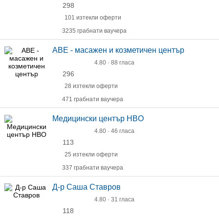
298
101 изтекли оферти
3235 грабнати ваучера
АВЕ - масажен и козметичен център
4.80 · 88 гласа
296
28 изтекли оферти
471 грабнати ваучера
Медицински център HBO
4.80 · 46 гласа
113
25 изтекли оферти
337 грабнати ваучера
Д-р Саша Ставров
4.80 · 31 гласа
118