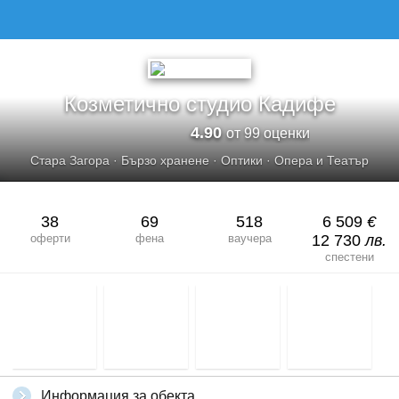
КОЗМЕТИЧНО СТУДИО КАДИФЕ
Козметично студио Кадифе
4.90
от 99 оценки
Стара Загора
·
Бързо хранене
·
Оптики
·
Опера и Театър
38
69
518
6 509
€
оферти
фена
ваучера
12 730
лв.
спестени
Информация за обекта