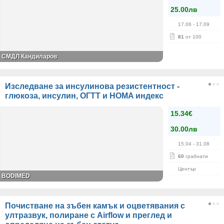
25.00лв
17.06
- 17.09
81
от 100
СМДЛ Кандиларов
Изследване за инсулинова резистентност -
глюкоза, инсулин, ОГТТ и HOMA индекс
15.34€
30.00лв
15.04
- 31.08
60
грабнати
Център
BODIMED
Почистване на зъбен камък и оцветявания с
ултразвук, полиране с Airflow и преглед и