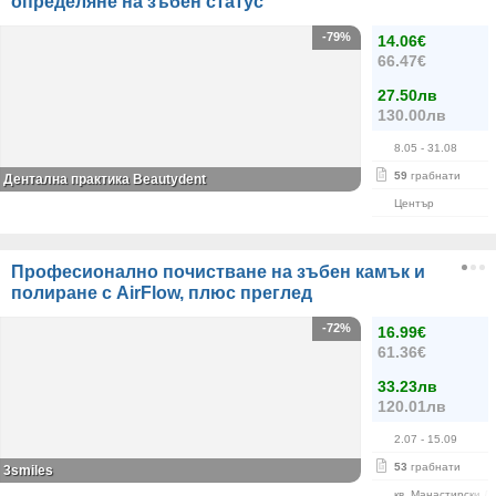
определяне на зъбен статус
-79%
14.06€
66.47€
27.50лв
130.00лв
8.05
- 31.08
59
грабнати
Дентална практика Beautydent
Център
Професионално почистване на зъбен камък и
полиране с AirFlow, плюс преглед
-72%
16.99€
61.36€
33.23лв
120.01лв
2.07
- 15.09
53
грабнати
3smiles
кв. Манастирски Л