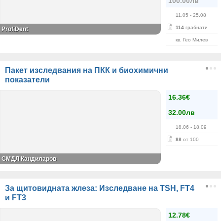
100.00лв
11.05
- 25.08
114
грабнати
ProfiDent
кв. Гео Милев
Пакет изследвания на ПКК и биохимични
показатели
16.36€
32.00лв
18.06
- 18.09
88
от 100
СМДЛ Кандиларов
За щитовидната жлеза: Изследване на TSH, FT4
и FT3
12.78€