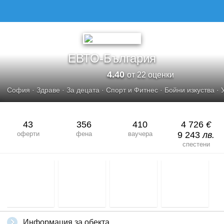
ЕВТО-България
4.40
от 22 оценки
София
·
Здраве
·
За децата
·
Спорт и Фитнес
·
Бойни изкуства
·
43
356
410
4 726
€
оферти
фена
ваучера
9 243
лв.
спестени
Информация за обекта