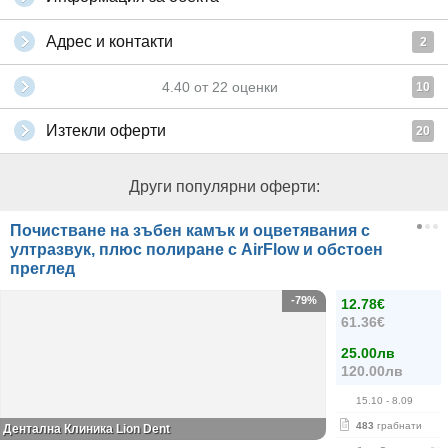
Адрес и контакти
2
4.40
от
22
оценки
10
Изтекли оферти
20
Други популярни оферти:
Почистване на зъбен камък и оцветявания с
ултразвук, плюс полиране с AirFlow и обстоен
преглед
-79%
12.78€
61.36€
25.00лв
120.00лв
15.10
- 8.09
483
грабнати
Дентална Клиника Lion Dent