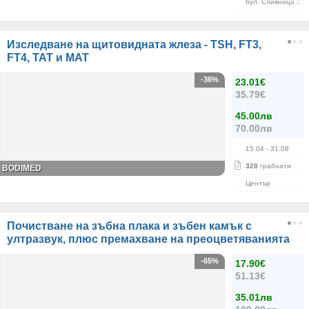
бул. Сливница 215
Изследване на щитовидната жлеза - TSH, FT3,
FT4, ТАТ и МАТ
-36%
23.01€
35.79€
45.00лв
70.00лв
15.04
- 31.08
328
грабнати
BODIMED
Център
Почистване на зъбна плака и зъбен камък с
ултразвук, плюс премахване на преоцветяванията
-65%
17.90€
51.13€
35.01лв