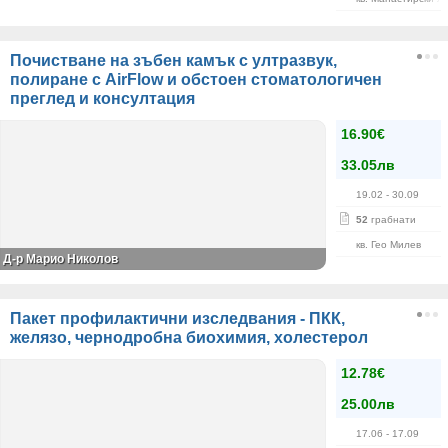
Почистване на зъбен камък с ултразвук,
полиране с AirFlow и обстоен стоматологичен
преглед и консултация
16.90€
33.05лв
19.02
- 30.09
52
грабнати
кв. Гео Милев
Д-р Марио Николов
Пакет профилактични изследвания - ПКК,
желязо, чернодробна биохимия, холестерол
12.78€
25.00лв
17.06
- 17.09