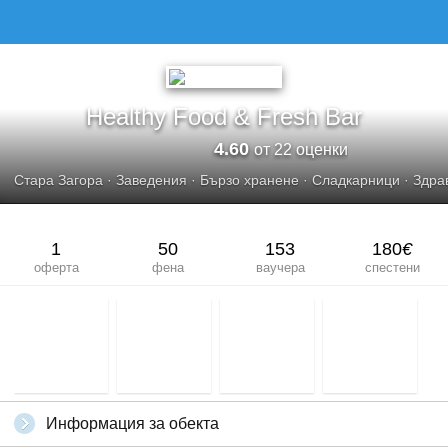
HEALTHY FOOD &AMP; FRESH BAR
Healthy Food & Fresh Bar
4.60
от 22 оценки
Стара Загора
·
Заведения
·
Бързо хранене
·
Сладкарници
·
Здра
1
50
153
180
€
оферта
фена
ваучера
спестени
Информация за обекта