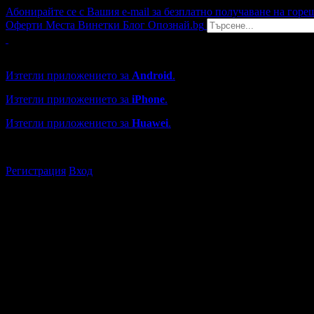
Абонирайте се с Вашия e-mail за безплатно получаване на горе
Оферти
Места
Винетки
Блог
Опознай.bg
Grabo мобилна версия
Изтегли приложението за
Android
.
Изтегли приложението за
iPhone
.
Изтегли приложението за
Huawei
.
...или отвори
grabo.bg
Регистрация
Вход
Търговски обекти в Стара Заг
Каталогът с търговски обекти в Grabo.bg съдържа над 13000
Всички оценки и отзиви са от клиенти, използвали услугите