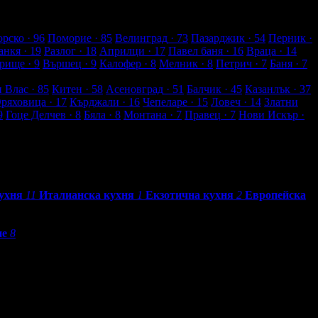
рско
· 96
Поморие
· 85
Велинград
· 73
Пазарджик
· 54
Перник
·
анкя
· 19
Разлог
· 18
Априлци
· 17
Павел баня
· 16
Враца
· 14
рище
· 9
Вършец
· 9
Калофер
· 8
Мелник
· 8
Петрич
· 7
Баня
· 7
и Влас
· 85
Китен
· 58
Асеновград
· 51
Балчик
· 45
Казанлък
· 37
Оряховица
· 17
Кърджали
· 16
Чепеларе
· 15
Ловеч
· 14
Златни
9
Гоце Делчев
· 8
Бяла
· 8
Монтана
· 7
Правец
· 7
Нови Искър
·
ухня
11
Италианска кухня
1
Екзотична кухня
2
Европейска
не
8