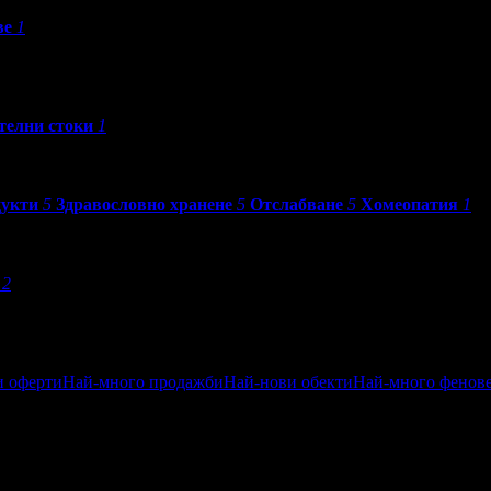
ве
1
телни стоки
1
дукти
5
Здравословно хранене
5
Отслабване
5
Хомеопатия
1
2
и оферти
Най-много продажби
Най-нови обекти
Най-много фенов
ен
Посетени от приятели
Най-близките