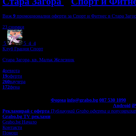
Стара Загора
»
Спорт и Фитн
Виж
9
промоционални оферти за Спорт и Фитнес в Стара Заго
Зареждане
23 снимки
5
5
4
4
Клуб Грация Спорт
Спорт и Фитнес
Стара Загора, кв. Малък Железник
4.9
4
ревюта
19
оферти
260
ваучера
172
фена
Контакти с Grabo.bg:
Форма
info@grabo.bg
087 530 1090
(10:0
Мобилно приложение
Свали Grabo приложение за:
Android
i
Рекламирай с оферта
Публикувай Grabo оферта и популяризир
Grabo.bg TV реклами
Grabo.bg Начало
Контакти
Помощ