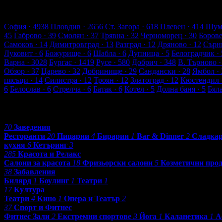
618 търговски обекти
35128 оценки от клиенти
36420 ревюта о
Обекти в Ст. Загора
София
· 4938
Пловдив
· 2656
Ст. Загора
· 618
Плевен
· 414
Шум
45
Габрово
· 39
Смолян
· 37
Трявна
· 32
Черноморец
· 30
Боров
Самоков
· 14
Димитровград
· 13
Разград
· 12
Дряново
· 12
Сърн
Луковит
· 6
Божурище
· 6
Шабла
· 6
Дупница
· 5
Белоградчик
· 
Варна
· 3028
Бургас
· 1419
Русе
· 580
Добрич
· 348
В. Търново
·
Обзор
· 37
Царево
· 32
Добринище
· 29
Сандански
· 28
Ямбол
· 
пясъци
· 14
Силистра
· 12
Троян
· 12
Златоград
· 12
Кюстендил
6
Белослав
· 6
Стрелча
· 6
Батак
· 6
Котел
· 5
Долна баня
· 5
Бял
Категории
70
Заведения
Ресторанти
20
Пицарии
4
Бирарии
1
Bar & Dinner
2
Сладка
кухня
6
Кетъринг
3
285
Красота и Релакс
Салони за красота
18
Фризьорски салони
5
Козметични про
38
Забавления
Билярд
1
Боулинг
1
Театри
1
17
Култура
Театри
4
Кино
1
Опера и Театър
2
37
Спорт и Фитнес
Фитнес Зали
2
Екстремни спортове
3
Йога
1
Каланетика
1
А