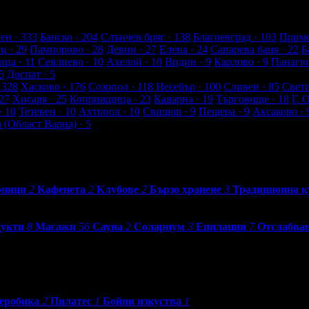
т клиенти
ен
· 333
Банско
· 204
Слънчев бряг
· 138
Благоевград
· 103
Примо
ец
· 29
Пампорово
· 28
Девин
· 27
Елена
· 24
Сапарева баня
· 22
Б
ица
· 11
Севлиево
· 10
Ахелой
· 10
Видин
· 9
Карлово
· 9
Панагю
5
Доспат
· 5
 328
Хасково
· 176
Созопол
· 118
Несебър
· 100
Сливен
· 85
Свет
27
Хисаря
· 25
Копривщица
· 23
Каварна
· 19
Търговище
· 18
Г. 
· 10
Тетевен
· 10
Ахтопол
· 10
Свищов
· 9
Пещера
· 9
Аксаково
· 
а (Област Варна)
· 5
рници
2
Кафенета
2
Клубове
2
Бързо хранене
3
Традиционна к
дукти
8
Масажи
56
Сауна
2
Солариум
3
Епилации
7
Отслабва
еробика
2
Пилатес
1
Бойни изкуства
1