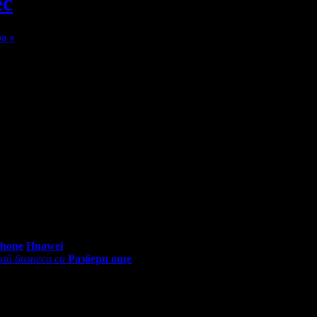
ес
»
Каланетика
ра
»
0 - 18:30ч)
Phone
Huawei
ай бизнеса си
Разбери още