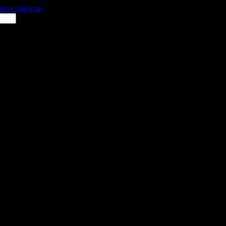
щите оферти!
ора
 места в цялата страна.
 им с ваучери или клубна карта.