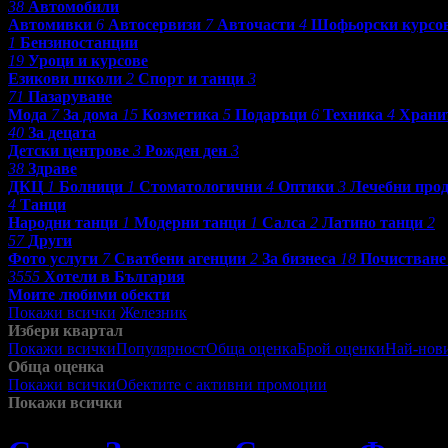
38
Автомобили
Автомивки
6
Автосервизи
7
Авточасти
4
Шофьорски курсо
1
Бензиностанции
19
Уроци и курсове
Езикови школи
2
Спорт и танци
3
71
Пазаруване
Мода
7
За дома
15
Козметика
5
Подаръци
6
Техника
4
Храни
40
За децата
Детски центрове
3
Рожден ден
3
38
Здраве
ДКЦ
1
Болници
1
Стоматологични
4
Оптики
3
Лечебни про
4
Танци
Народни танци
1
Модерни танци
1
Салса
2
Латино танци
2
57
Други
Фото услуги
7
Сватбени агенции
2
За бизнеса
18
Почистване
3555
Хотели в България
Моите любими обекти
Покажи всички
Железник
Избери квартал
Покажи всички
Популярност
Обща оценка
Брой оценки
Най-нов
Обща оценка
Покажи всички
Обектите с активни промоции
Посетените от м
Покажи всички