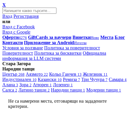
X
Вход
Регистрация
или
Вход с Facebook
Вход с Google
Оферти
GiftCards за ваучери
Винетки
Места
Блог
4276
Ново
Контакти
Приложение за Android
Изтегли
Условия за ползване
Политика за поверителност
Поверителност
Политика за бисквитки
Официална
информация за LLM системи
Стара Загора
Народни танци
Център
Аязмото
Кольо Ганчев
Железник
268
22
13
11
Индустриален
Казански
Ремиза
Три Чучура
Самара
10
10
7
7
4
Алана
Зора
Атюрен
Лозенец
3
2
1
1
Салса
Латино танци
Народни танци
Модерни танци
2
2
1
1
Не са намерени места, отговарящи на зададените
критерии.