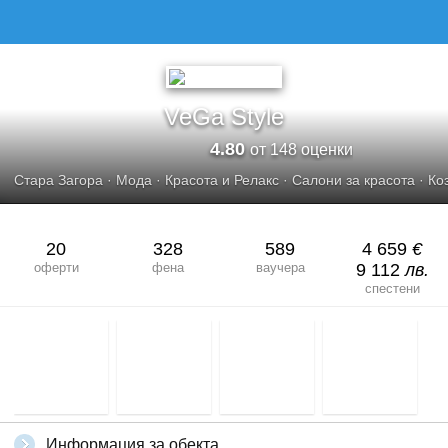
VEGA STYLE
VeGa Style
4.80
от 148 оценки
Стара Загора
·
Мода
·
Красота и Релакс
·
Салони за красота
·
Ко
20
328
589
4 659
€
оферти
фена
ваучера
9 112
лв.
спестени
Информация за обекта