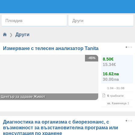
ДРУГИ
Пловдив
Други
Други
❯
Измерване с телесен анализатор Tanita
-45%
8.50€
15.34€
16.62лв
30.00лв
1.04
- 31.08
6
грабнати
Център за здраве Живот
кв. Каменица 1
Диагностика на организма с биорезонанс, с
възможност за възстановителна програма или
консултация по хранене