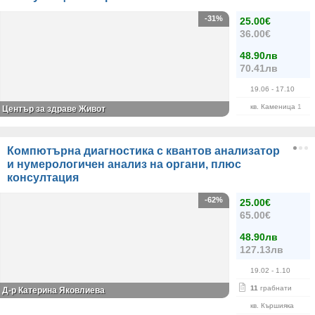
-31%
25.00€
36.00€
48.90лв
70.41лв
19.06
- 17.10
кв. Каменица 1
Център за здраве Живот
Компютърна диагностика с квантов анализатор
и нумерологичен анализ на органи, плюс
консултация
-62%
25.00€
65.00€
48.90лв
127.13лв
19.02
- 1.10
11
грабнати
Д-р Катерина Яковлиева
кв. Кършияка