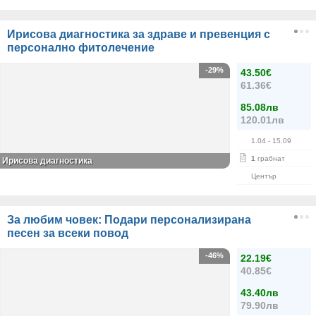
Ирисова диагностика за здраве и превенция с
персонално фитолечение
-29%
43.50€
61.36€
85.08лв
120.01лв
1.04
- 15.09
1
грабнат
Ирисова диагностика
Център
За любим човек: Подари персонализирана
песен за всеки повод
-46%
22.19€
40.85€
43.40лв
79.90лв