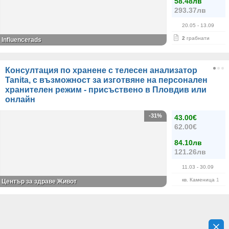
58.48лв
293.37лв
20.05
- 13.09
2
грабнати
Influencerads
Консултация по хранене с телесен анализатор
Tanitа, с възможност за изготвяне на персонален
хранителен режим - присъствено в Пловдив или
онлайн
-31%
43.00€
62.00€
84.10лв
121.26лв
11.03
- 30.09
кв. Каменица 1
Център за здраве Живот