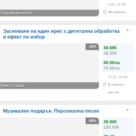
3.02
- 21.09
14
грабнати
Подари ми песен
Заснемане на един ирис с дигитална обработка
и ефект по избор
-20%
30.68€
38.35€
60.00лв
75.00лв
17.12
- 10.09
8
грабнати
Ирис Студио
Център
Музикален подарък: Персонална песен
-80%
29.90€
150.00€