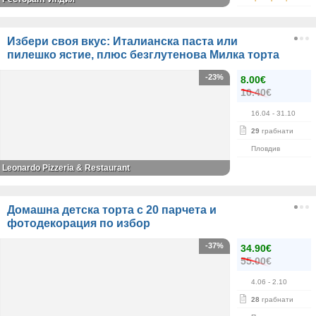
Избери своя вкус: Италианска паста или
пилешко ястие, плюс безглутенова Милка торта
-23%
8.00€
10.40€
16.04
- 31.10
29
грабнати
Пловдив
Leonardo Pizzeria & Restaurant
Домашна детска торта с 20 парчета и
фотодекорация по избор
-37%
34.90€
55.00€
4.06
- 2.10
28
грабнати