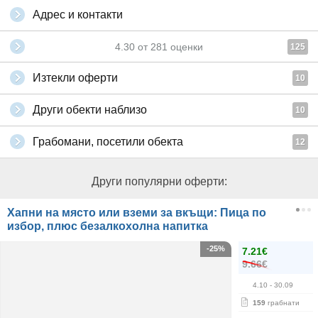
Адрес и контакти
4.30
от
281
оценки
125
Изтекли оферти
10
Други обекти наблизо
10
Грабомани, посетили обекта
12
Други популярни оферти:
Хапни на място или вземи за вкъщи: Пица по
избор, плюс безалкохолна напитка
-25%
7.21€
9.66€
4.10
- 30.09
159
грабнати