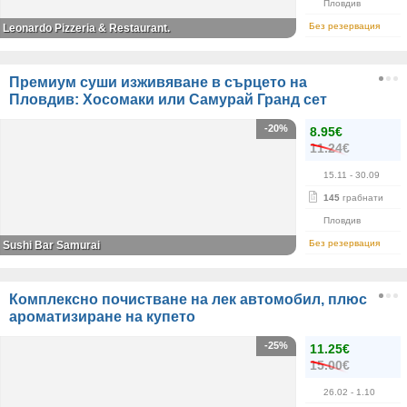
Пловдив
Без резервация
Leonardo Pizzeria & Restaurant.
Премиум суши изживяване в сърцето на
Пловдив: Хосомаки или Самурай Гранд сет
-20%
8.95€
11.24€
15.11
- 30.09
145
грабнати
Пловдив
Без резервация
Sushi Bar Samurai
Комплексно почистване на лек автомобил, плюс
ароматизиране на купето
-25%
11.25€
15.00€
26.02
- 1.10