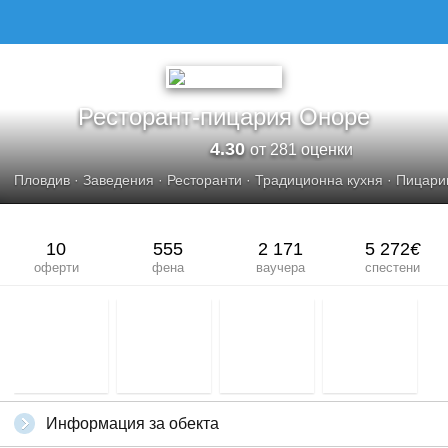
РЕСТОРАНТ-ПИЦАРИЯ ОНОРЕ
Ресторант-пицария Оноре
4.30
от 281 оценки
Пловдив
·
Заведения
·
Ресторанти
·
Традиционна кухня
·
Пицари
10
555
2 171
5 272
€
оферти
фена
ваучера
спестени
Информация за обекта