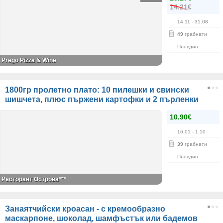
14.21€
14.11
- 31.08
49
грабнати
Пловдив
Prego Pizza & Wine
1800гр пролетно плато: 10 пилешки и свински
шишчета, плюс пържени картофки и 2 пърленки
10.90€
16.01
- 1.10
39
грабнати
Пловдив
Ресторант Острова***
Занаятчийски кроасан - с кремообразно
маскарпоне, шоколад, шамфъстък или бадемов