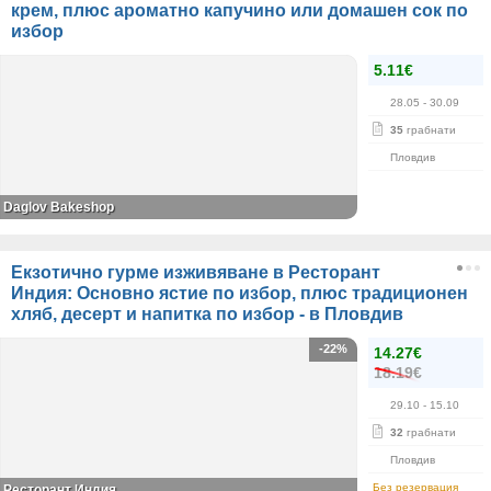
крем, плюс ароматно капучино или домашен сок по
избор
5.11€
28.05
- 30.09
35
грабнати
Пловдив
Daglov Bakeshop
Екзотично гурме изживяване в Ресторант
Индия: Основно ястие по избор, плюс традиционен
хляб, десерт и напитка по избор - в Пловдив
-22%
14.27€
18.19€
29.10
- 15.10
32
грабнати
Пловдив
Без резервация
Ресторант Индия