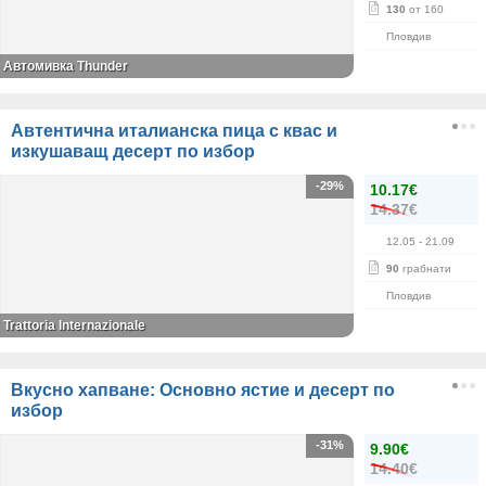
130
от 160
Пловдив
Автомивка Thunder
Автентична италианска пица с квас и
изкушаващ десерт по избор
-29%
10.17€
14.37€
12.05
- 21.09
90
грабнати
Пловдив
Trattoria Internazionale
Вкусно хапване: Основно ястие и десерт по
избор
-31%
9.90€
14.40€