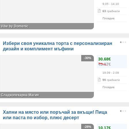
9.05
- 14.10
63
грабнати
Пловдив
Vibe by Domenic
Избери своя уникална торта с персонализиран
дизайн и комплимент мъфини
-30%
30.68€
43.97€
19.09
- 2.09
55
грабнати
Пловдив
Сладкопекарна Магия
Хапни на място или поръчай за вкъщи! Пица
или паста по избор, плюс десерт
-28%
10.17€